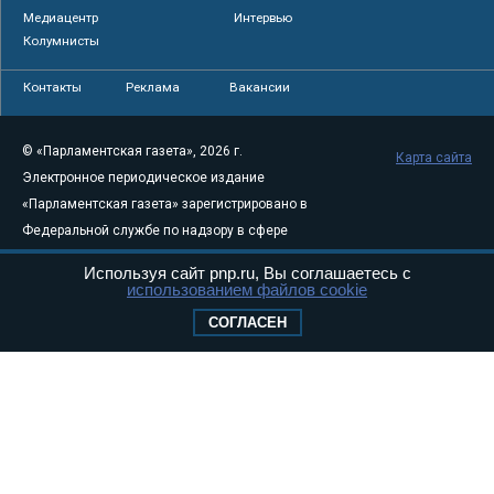
Медиацентр
Интервью
Колумнисты
Контакты
Реклама
Вакансии
© «Парламентская газета», 2026 г.
Карта сайта
Электронное периодическое издание
«Парламентская газета» зарегистрировано в
Федеральной службе по надзору в сфере
связи, информационных технологий и
Используя сайт pnp.ru, Вы соглашаетесь с
массовых коммуникаций (Роскомнадзор) 05
использованием файлов cookie
августа 2011 года. 18+
СОГЛАСЕН
Свидетельство о регистрации Эл № ФС77-
46097
Учредитель — АНО «Парламентская газета»
Исполняющий обязанности главного
редактора — Абдуллаев М.Р.
Тел.: +7 (495) 637–69–79 E-mail:
pg@pnp.ru