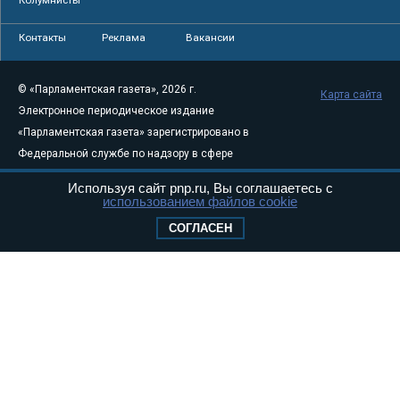
Колумнисты
Контакты
Реклама
Вакансии
© «Парламентская газета», 2026 г.
Карта сайта
Электронное периодическое издание
«Парламентская газета» зарегистрировано в
Федеральной службе по надзору в сфере
связи, информационных технологий и
Используя сайт pnp.ru, Вы соглашаетесь с
массовых коммуникаций (Роскомнадзор) 05
использованием файлов cookie
августа 2011 года. 18+
СОГЛАСЕН
Свидетельство о регистрации Эл № ФС77-
46097
Учредитель — АНО «Парламентская газета»
Исполняющий обязанности главного
редактора — Абдуллаев М.Р.
Тел.: +7 (495) 637–69–79 E-mail:
pg@pnp.ru
«Парламентская газета» - официальное еженедельное издание
Федерального Собрания РФ. Издается с 1997 года. Учредители