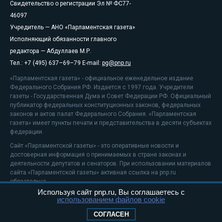
Свидетельство о регистрации Эл № ФС77-
46097
Учредитель — АНО «Парламентская газета»
Исполняющий обязанности главного
редактора — Абдуллаев М.Р.
Тел.: +7 (495) 637–69–79 E-mail:
pg@pnp.ru
«Парламентская газета» - официальное еженедельное издание
Федерального Собрания РФ. Издается с 1997 года. Учредители
газеты - Государственная Дума и Совет Федерации РФ. Официальный
публикатор федеральных конституционных законов, федеральных
законов и актов палат Федерального Собрания. «Парламентская
газета» имеет пункты печати и представительства в десяти субъектах
федерации.
Сайт «Парламентской газеты» - это оперативные новости и
достоверная информация о принимаемых в стране законах и
деятельности депутатов и сенаторов. При использовании материалов
сайта «Парламентской газеты» активная ссылка на pnp.ru
обязательна.
Используя сайт pnp.ru, Вы соглашаетесь с
На информационном ресурсе применяются
рекомендательные
использованием файлов cookie
технологии
Положение о защите персональных данных
СОГЛАСЕН