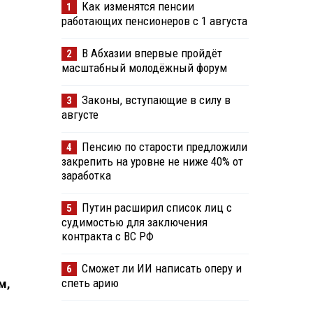
Как изменятся пенсии
1
работающих пенсионеров с 1 августа
В Абхазии впервые пройдёт
2
масштабный молодёжный форум
Законы, вступающие в силу в
3
августе
Пенсию по старости предложили
4
закрепить на уровне не ниже 40% от
заработка
Путин расширил список лиц с
5
судимостью для заключения
контракта с ВС РФ
Сможет ли ИИ написать оперу и
6
спеть арию
м,