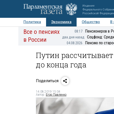
Издание
Федерального Собран
Российской Федераци
Политика
Экономика
Общество
В
Все о пенсиях
Фото
Авторы
Персоны
Мнения
Регионы
Пенсионеров в Р
08:17
Соцфонд: Средн
два дня назад
в России
Пенсию по старо
04.08.2026
Путин рассчитывает
до конца года
Поделиться
14.08.2019 15:04
Автор:
Егор Павленко