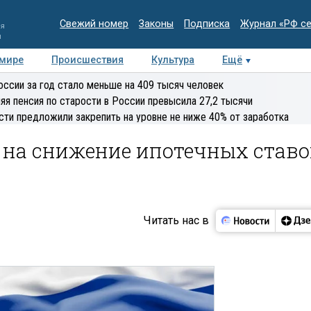
Свежий номер
Законы
Подписка
Журнал «РФ с
ия
и
 мире
Происшествия
Культура
Ещё
Медиацентр
Интервью
Колумнисты
Делова
оссии за год стало меньше на 409 тысяч человек
эксперт
яя пенсия по старости в России превысила 27,2 тысячи
сти предложили закрепить на уровне не ниже 40% от заработка
 на снижение ипотечных ставо
Читать нас в