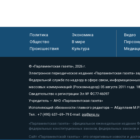
Политика
Экономика
Видео
Общество
В мире
Персон
Происшествия
Культура
Медиац
© «Парламентская газета», 2026 г.
Электронное периодическое издание «Парламентская газета» за
Федеральной службе по надзору в сфере связи, информационных
массовых коммуникаций (Роскомнадзор) 05 августа 2011 года. 1
Свидетельство о регистрации Эл № ФС77-46097
Учредитель — АНО «Парламентская газета»
Исполняющий обязанности главного редактора — Абдуллаев М.Р
Тел.: +7 (495) 637–69–79 E-mail:
pg@pnp.ru
«Парламентская газета» - официальное еженедельное издание Фе
федеральных конституционных законов, федеральных законов и а
Сайт «Парламентской газеты» - это оперативные новости и дост