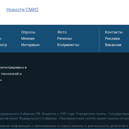
Новости СМИ2
Опросы
Фото
Контакты
ы
Мнения
Регионы
Реклама
ентр
Интервью
Колумнисты
Вакансии
регистрировано в
 технологий и
8+
.
дерального Собрания РФ. Издается с 1997 года. Учредители газеты - Государств
ктов палат Федерального Собрания. «Парламентская газета» имеет пункты печати
оверная информация о принимаемых в стране законах и деятельности депутатов и