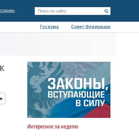
егодня»
Госдума
Совет Федерации
я
Авто
Недвижимость
Технологии
иза
к
Интересное за неделю