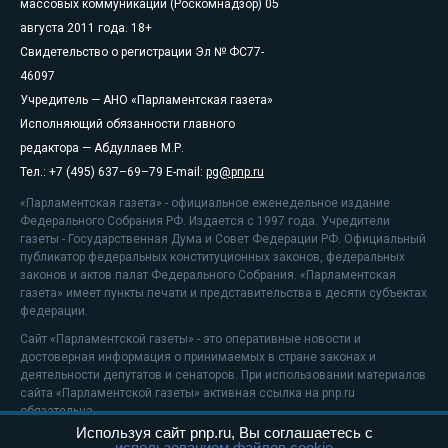
массовых коммуникаций (Роскомнадзор) 05
августа 2011 года. 18+
Свидетельство о регистрации Эл № ФС77-
46097
Учредитель — АНО «Парламентская газета»
Исполняющий обязанности главного
редактора — Абдуллаев М.Р.
Тел.: +7 (495) 637–69–79 E-mail:
pg@pnp.ru
«Парламентская газета» - официальное еженедельное издание
Федерального Собрания РФ. Издается с 1997 года. Учредители
газеты - Государственная Дума и Совет Федерации РФ. Официальный
публикатор федеральных конституционных законов, федеральных
законов и актов палат Федерального Собрания. «Парламентская
газета» имеет пункты печати и представительства в десяти субъектах
федерации.
Сайт «Парламентской газеты» - это оперативные новости и
достоверная информация о принимаемых в стране законах и
деятельности депутатов и сенаторов. При использовании материалов
сайта «Парламентской газеты» активная ссылка на pnp.ru
обязательна.
Используя сайт pnp.ru, Вы соглашаетесь с
На информационном ресурсе применяются
рекомендательные
использованием файлов cookie