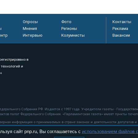
Опросы
Фото
Контакты
ы
Мнения
Регионы
Реклама
ентр
Интервью
Колумнисты
Вакансии
регистрировано в
 технологий и
8+
.
дерального Собрания РФ. Издается с 1997 года. Учредители газеты - Государств
ктов палат Федерального Собрания. «Парламентская газета» имеет пункты печати
оверная информация о принимаемых в стране законах и деятельности депутатов и
льзуя сайт pnp.ru, Вы соглашаетесь с
использованием файлов c
ехнологии