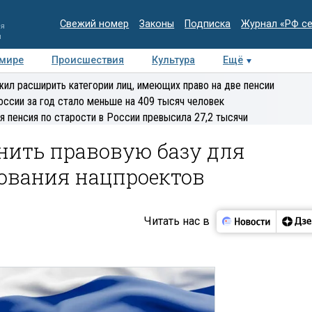
Свежий номер
Законы
Подписка
Журнал «РФ с
ия
и
 мире
Происшествия
Культура
Ещё
Медиацентр
Интервью
Колумнисты
Делова
ил расширить категории лиц, имеющих право на две пенсии
эксперт
оссии за год стало меньше на 409 тысяч человек
я пенсия по старости в России превысила 27,2 тысячи
нить правовую базу для
ования нацпроектов
Читать нас в