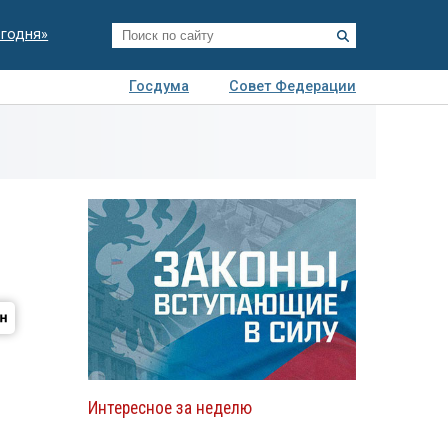
егодня»
Госдума
Совет Федерации
я
Авто
Недвижимость
Технологии
иза
Интересное за неделю