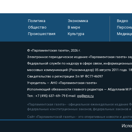
Политика
Экономика
Видео
Общество
В мире
Персон
Происшествия
Культура
Медиац
© «Парламентская газета», 2026 г.
Электронное периодическое издание «Парламентская газета» за
Федеральной службе по надзору в сфере связи, информационных
массовых коммуникаций (Роскомнадзор) 05 августа 2011 года. 1
Свидетельство о регистрации Эл № ФС77-46097
Учредитель — АНО «Парламентская газета»
Исполняющий обязанности главного редактора — Абдуллаев М.Р
Тел.: +7 (495) 637–69–79 E-mail:
pg@pnp.ru
«Парламентская газета» - официальное еженедельное издание Фе
федеральных конституционных законов, федеральных законов и а
Сайт «Парламентской газеты» - это оперативные новости и дост
«Парламентской газеты» активная ссылка на pnp.ru обязательна.
Испо
На информационном ресурсе применяются
рекомендательные т