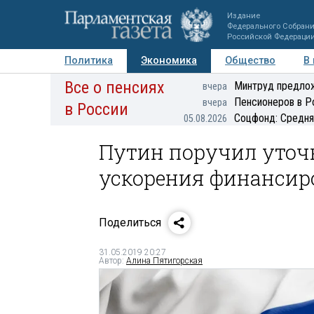
Издание
Федерального Собран
Российской Федераци
Политика
Экономика
Общество
В
Все о пенсиях
Фото
Авторы
Персоны
Мнения
Регионы
Минтруд предлож
вчера
Пенсионеров в Р
вчера
в России
Соцфонд: Средня
05.08.2026
Путин поручил уточ
ускорения финансир
Поделиться
31.05.2019 20:27
Автор:
Алина Пятигорская