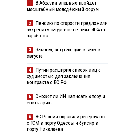
В Абхазии впервые пройдёт
1
масштабный молодёжный форум
Пенсию по старости предложили
2
закрепить на уровне не ниже 40% от
заработка
Законы, вступающие в силу в
3
августе
Путин расширил список лиц с
4
судимостью для заключения
контракта с ВС РФ
Сможет ли ИИ написать оперу и
5
спеть арию
ВС России поразили резервуары
6
с ГСМ в порту Одессы и буксир в
порту Николаева