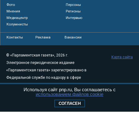
Фото
Персоны
Мнения
Регионы
Медиацентр
Интервью
Колумнисты
Контакты
Реклама
Вакансии
© «Парламентская газета», 2026 г.
Карта сайта
Электронное периодическое издание
«Парламентская газета» зарегистрировано в
Федеральной службе по надзору в сфере
связи, информационных технологий и
Используя сайт pnp.ru, Вы соглашаетесь с
массовых коммуникаций (Роскомнадзор) 05
использованием файлов cookie
августа 2011 года. 18+
СОГЛАСЕН
Свидетельство о регистрации Эл № ФС77-
46097
Учредитель — АНО «Парламентская газета»
Исполняющий обязанности главного
редактора — Абдуллаев М.Р.