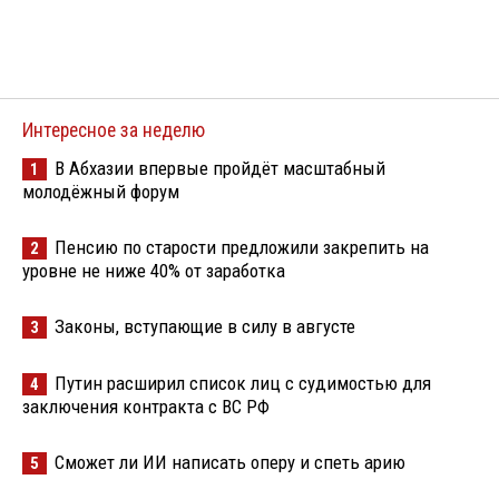
Интересное за неделю
В Абхазии впервые пройдёт масштабный
1
молодёжный форум
Пенсию по старости предложили закрепить на
2
уровне не ниже 40% от заработка
Законы, вступающие в силу в августе
3
Путин расширил список лиц с судимостью для
4
заключения контракта с ВС РФ
Сможет ли ИИ написать оперу и спеть арию
5