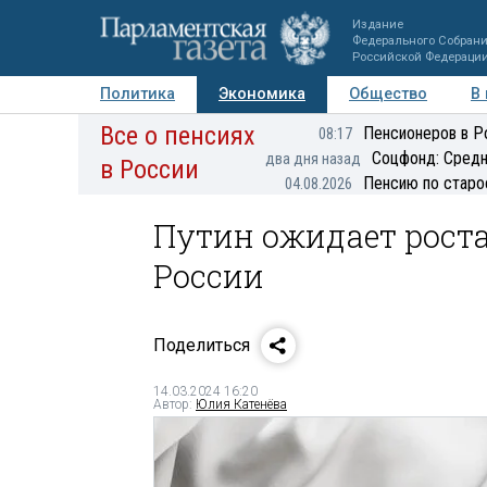
Издание
Федерального Собран
Российской Федераци
Политика
Экономика
Общество
В
Все о пенсиях
Фото
Авторы
Персоны
Мнения
Регионы
Пенсионеров в Р
08:17
Соцфонд: Средн
два дня назад
в России
Пенсию по старо
04.08.2026
Путин ожидает роста
России
Поделиться
14.03.2024 16:20
Автор:
Юлия Катенёва