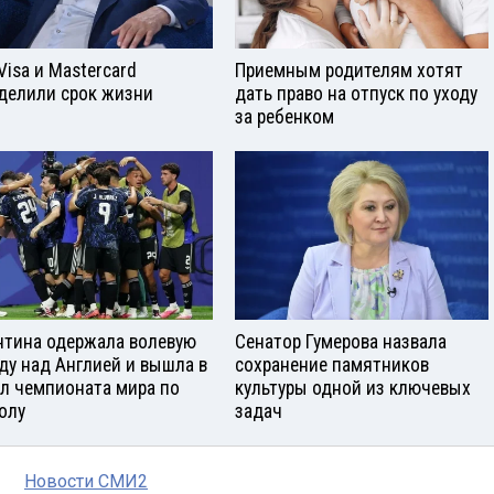
Visа и Mastercard
Приемным родителям хотят
делили срок жизни
дать право на отпуск по уходу
за ребенком
нтина одержала волевую
Сенатор Гумерова назвала
ду над Англией и вышла в
сохранение памятников
л чемпионата мира по
культуры одной из ключевых
олу
задач
Новости СМИ2