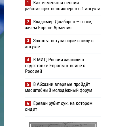
Как изменятся пенсии
1
работающих пенсионеров с 1 августа
Владимир Джабаров — о том,
2
зачем Европе Армения
Законы, вступающие в силу в
3
августе
В МИД России заявили о
4
подготовке Европы к войне с
Россией
В Абхазии впервые пройдёт
5
масштабный молодёжный форум
Ереван рубит сук, на котором
6
сидит