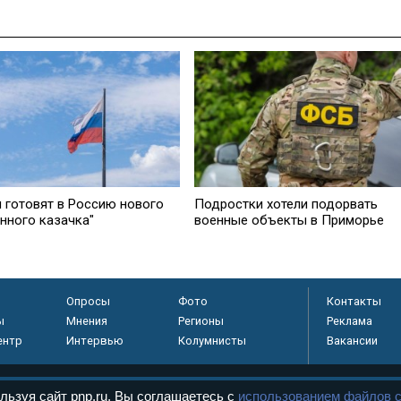
 готовят в Россию нового
Подростки хотели подорвать
анного казачка"
военные объекты в Приморье
Опросы
Фото
Контакты
ы
Мнения
Регионы
Реклама
ентр
Интервью
Колумнисты
Вакансии
льзуя сайт pnp.ru, Вы соглашаетесь с
использованием файлов c