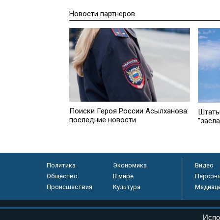
Новости партнеров
Поиски Героя России Асылханова:
Штаты
последние новости
"засл
Политика
Экономика
Видео
Общество
В мире
Персон
Происшествия
Культура
Медиац
© «Парламентская газета», 2026 г.
Испо