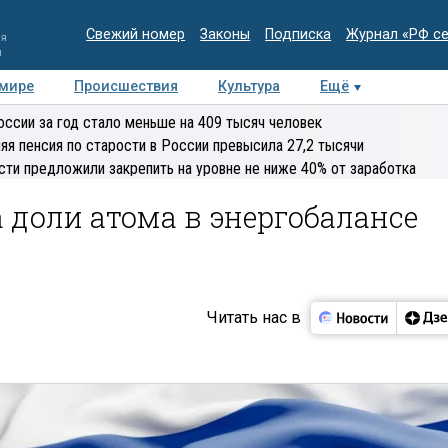
Свежий номер
Законы
Подписка
Журнал «РФ с
ия
и
 мире
Происшествия
Культура
Ещё
Медиацентр
Интервью
Колумнисты
Делова
оссии за год стало меньше на 409 тысяч человек
эксперт
яя пенсия по старости в России превысила 27,2 тысячи
сти предложили закрепить на уровне не ниже 40% от заработка
 доли атома в энергобалансе
Читать нас в