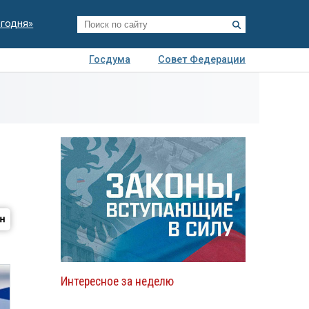
егодня»
Госдума
Совет Федерации
я
Авто
Недвижимость
Технологии
иза
Интересное за неделю