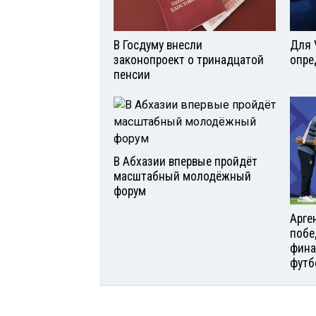
В Госдуму внесли
Для 
законопроект о тринадцатой
опре
пенсии
В Абхазии впервые пройдёт
масштабный молодёжный
форум
Арге
побе
фина
футб