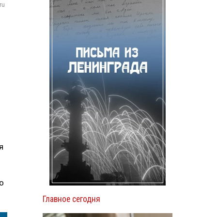
ru
.
я
о
Главное сегодня