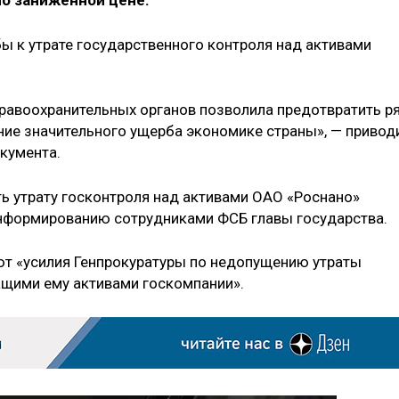
о заниженной цене.
бы к утрате государственного контроля над активами
равоохранительных органов позволила предотвратить р
ние значительного ущерба экономике страны», — привод
кумента.
ть утрату госконтроля над активами ОАО «Роснано»
нформированию сотрудниками ФСБ главы государства.
ют «усилия Генпрокуратуры по недопущению утраты
ащими ему активами госкомпании».