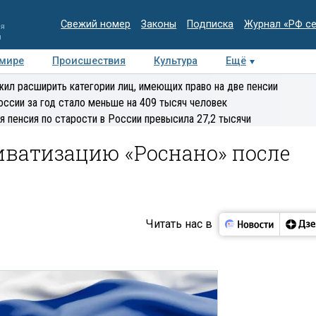
Свежий номер
Законы
Подписка
Журнал «РФ с
ия
и
 мире
Происшествия
Культура
Ещё
Медиацентр
Интервью
Колумнисты
Делова
ил расширить категории лиц, имеющих право на две пенсии
эксперт
оссии за год стало меньше на 409 тысяч человек
я пенсия по старости в России превысила 27,2 тысячи
иватизацию «Роснано» после
Читать нас в