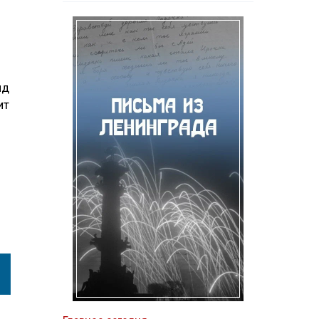
яд
ит