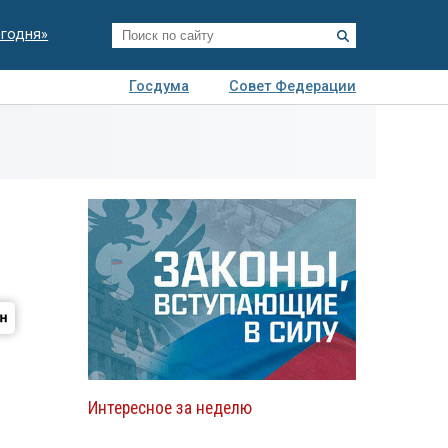
егодня»
Госдума
Совет Федерации
я
Авто
Недвижимость
Технологии
иза
Интересное за неделю