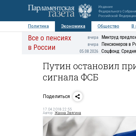
Издание
Федерального Собран
Российской Федераци
Политика
Экономика
Общество
В
Все о пенсиях
Фото
Авторы
Персоны
Мнения
Регионы
Минтруд предлож
вчера
Пенсионеров в Р
вчера
в России
Соцфонд: Средня
05.08.2026
Путин остановил пр
сигнала ФСБ
Поделиться
17.04.2018 22:55
Автор:
Жанна Звягина