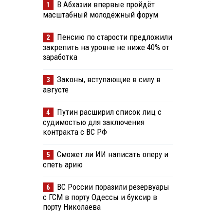
В Абхазии впервые пройдёт
1
масштабный молодёжный форум
Пенсию по старости предложили
2
закрепить на уровне не ниже 40% от
заработка
Законы, вступающие в силу в
3
августе
Путин расширил список лиц с
4
судимостью для заключения
контракта с ВС РФ
Сможет ли ИИ написать оперу и
5
спеть арию
ВС России поразили резервуары
6
с ГСМ в порту Одессы и буксир в
порту Николаева