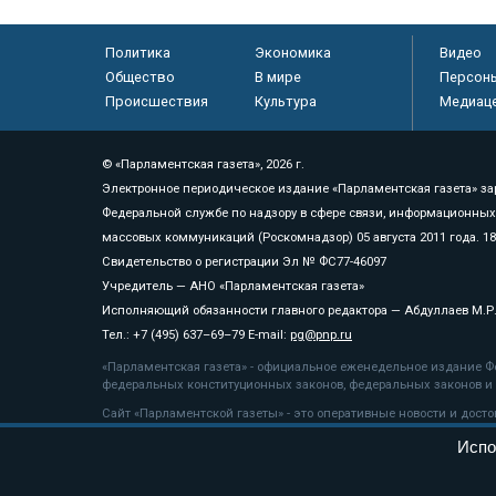
Политика
Экономика
Видео
Общество
В мире
Персон
Происшествия
Культура
Медиац
© «Парламентская газета», 2026 г.
Электронное периодическое издание «Парламентская газета» за
Федеральной службе по надзору в сфере связи, информационных
массовых коммуникаций (Роскомнадзор) 05 августа 2011 года. 1
Свидетельство о регистрации Эл № ФС77-46097
Учредитель — АНО «Парламентская газета»
Исполняющий обязанности главного редактора — Абдуллаев М.Р
Тел.: +7 (495) 637–69–79 E-mail:
pg@pnp.ru
«Парламентская газета» - официальное еженедельное издание Фе
федеральных конституционных законов, федеральных законов и а
Сайт «Парламентской газеты» - это оперативные новости и дост
«Парламентской газеты» активная ссылка на pnp.ru обязательна.
Испо
На информационном ресурсе применяются
рекомендательные т
Положение о защите персональных данных