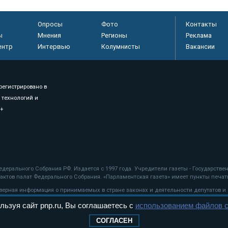
Опросы
Фото
Контакты
ы
Мнения
Регионы
Реклама
ентр
Интервью
Колумнисты
Вакансии
регистрировано в
 технологий и
8+
.
дерального Собрания РФ. Издается с 1997 года. Учредители газеты - Государств
ктов палат Федерального Собрания. «Парламентская газета» имеет пункты печати
оверная информация о принимаемых в стране законах и деятельности депутатов и
льзуя сайт pnp.ru, Вы соглашаетесь с
использованием файлов c
ехнологии
СОГЛАСЕН