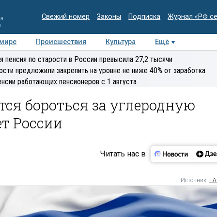
Свежий номер
Законы
Подписка
Журнал «РФ с
ия
и
 мире
Происшествия
Культура
Ещё
Медиацентр
Интервью
Колумнисты
Делова
я пенсия по старости в России превысила 27,2 тысячи
эксперт
ости предложили закрепить на уровне не ниже 40% от заработка
енсии работающих пенсионеров с 1 августа
тся бороться за углеродную
ет России
Читать нас в
Источник:
ТА