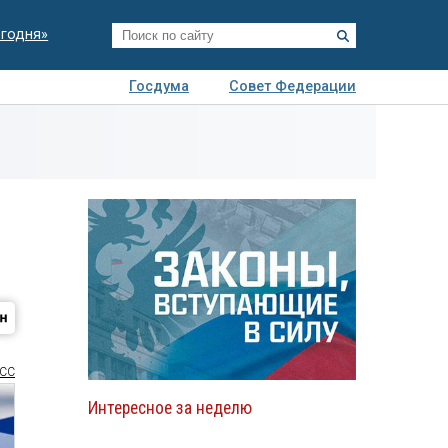
егодня»
Госдума
Совет Федерации
я
Авто
Недвижимость
Технологии
иза
СС
Интересное за неделю