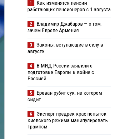
Как изменятся пенсии
1
работающих пенсионеров с 1 августа
Владимир Джабаров — о том,
2
зачем Европе Армения
Законы, вступающие в силу в
3
августе
В МИД России заявили о
4
подготовке Европы к войне с
Россией
Ереван рубит сук, на котором
5
сидит
Эксперт предрек крах попыток
6
киевского режима манипулировать
Трампом