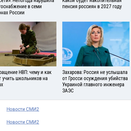
сети»: Непогода нарушила
Какой будет накопительная
госнабжение в семи
пенсия россиян в 2027 году
онах России
ращение НВП: чему и как
Захарова: Россия не услышала
т учить школьников на
от Гросси осуждения убийства
ах
Украиной главного инженера
ЗАЭС
Новости СМИ2
Новости СМИ2