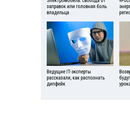
Электромобиль: свобода от
«Рос
заправок или головная боль
энер
владельца
реги
Ведущие IT-эксперты
Возв
рассказали, как распознать
буду
дипфейк
урок