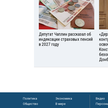
Депутат Чаплин рассказал об
«Дер
индексации страховых пенсий
конт
в 2027 году
осво
Конс
безо
Донб
Политика
Экономика
Видео
Общество
В мире
Персон