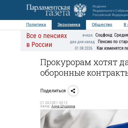
Издание
Федерального Собран
Российской Федераци
Политика
Экономика
Общество
В
Все о пенсиях
Фото
Авторы
Персоны
Мнения
Регионы
Соцфонд: Средня
вчера
Пенсию по стар
два дня назад
в России
Как изменятся п
01.08.2026
Прокурорам хотят да
оборонные контракт
Поделиться
21.03.2021 00:12
Автор:
Анна Шушкина