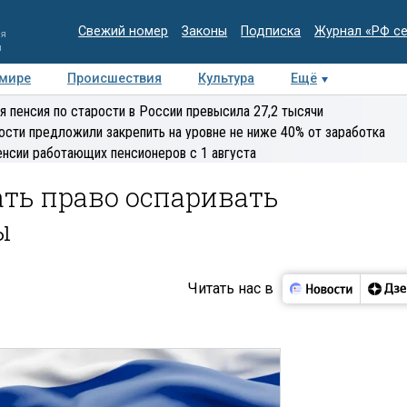
Свежий номер
Законы
Подписка
Журнал «РФ с
ия
и
 мире
Происшествия
Культура
Ещё
Медиацентр
Интервью
Колумнисты
Делова
я пенсия по старости в России превысила 27,2 тысячи
эксперт
ости предложили закрепить на уровне не ниже 40% от заработка
енсии работающих пенсионеров с 1 августа
ть право оспаривать
ы
Читать нас в