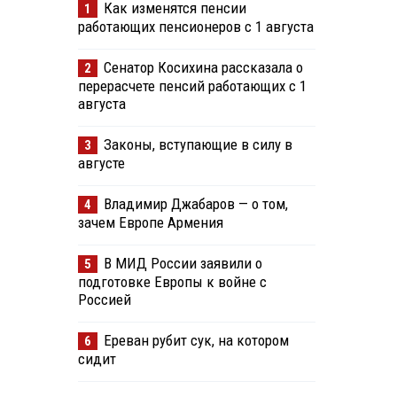
Как изменятся пенсии
1
работающих пенсионеров с 1 августа
Сенатор Косихина рассказала о
2
перерасчете пенсий работающих с 1
августа
Законы, вступающие в силу в
3
августе
Владимир Джабаров — о том,
4
зачем Европе Армения
В МИД России заявили о
5
подготовке Европы к войне с
Россией
Ереван рубит сук, на котором
6
сидит