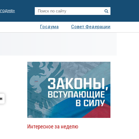
егодня»
Госдума
Совет Федерации
я
Авто
Недвижимость
Технологии
иза
Интересное за неделю