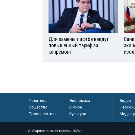
Для замены лифтов введут
Санк
повышенный тариф за
экон
капремонт
изол
Политика
Экономика
Видео
Общество
В мире
Персон
Происшествия
Культура
Медиац
© «Парламентская газета», 2026 г.