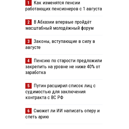
Как изменятся пенсии
1
работающих пенсионеров с 1 августа
В Абхазии впервые пройдёт
2
масштабный молодёжный форум
Законы, вступающие в силу в
3
августе
Пенсию по старости предложили
4
закрепить на уровне не ниже 40% от
заработка
Путин расширил список лиц с
5
судимостью для заключения
контракта с ВС РФ
Сможет ли ИИ написать оперу и
6
спеть арию