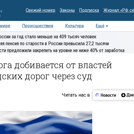
Свежий номер
Законы
Подписка
Журнал «РФ с
ия
и
 мире
Происшествия
Культура
Ещё
Медиацентр
Интервью
Колумнисты
Делова
оссии за год стало меньше на 409 тысяч человек
эксперт
яя пенсия по старости в России превысила 27,2 тысячи
сти предложили закрепить на уровне не ниже 40% от заработка
га добивается от властей
дских дорог через суд
Читать нас в