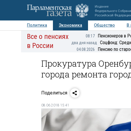
Издание
Федерального Собран
Российской Федераци
Политика
Экономика
Общество
В
Все о пенсиях
Фото
Авторы
Персоны
Мнения
Регионы
Пенсионеров в Р
08:17
Соцфонд: Средн
два дня назад
в России
Пенсию по старо
04.08.2026
Прокуратура Оренбур
города ремонта горо
Поделиться
08.06.2018 15:41