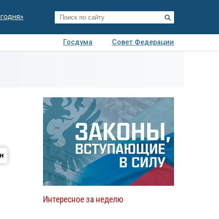
егодня»
Госдума
Совет Федерации
я
Авто
Недвижимость
Технологии
иза
Интересное за неделю