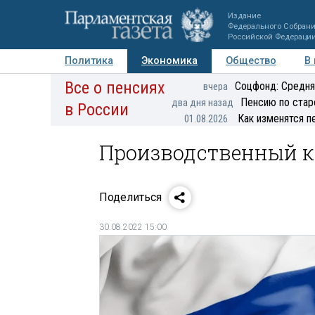
Издание
Федерального Собран
Российской Федераци
Политика
Экономика
Общество
В
Все о пенсиях
Фото
Авторы
Персоны
Мнения
Регионы
Соцфонд: Средня
вчера
Пенсию по стар
два дня назад
в России
Как изменятся п
01.08.2026
Производственный ка
Поделиться
30.08.2022 15:00