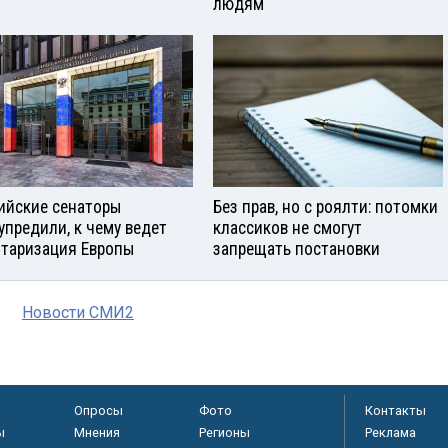
людям
ийские сенаторы
Без прав, но с роялти: потомки
упредили, к чему ведет
классиков не смогут
таризация Европы
запрещать постановки
Новости СМИ2
Опросы
Фото
Контакты
ы
Мнения
Регионы
Реклама