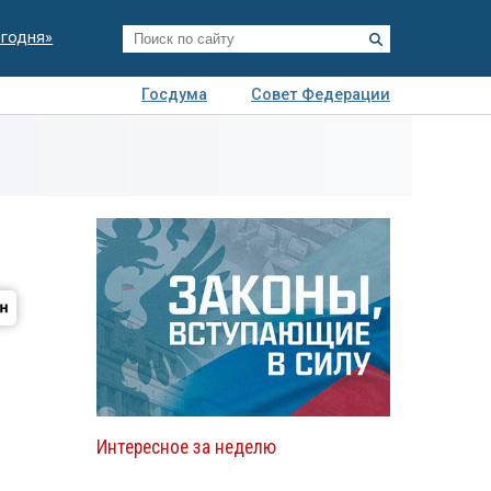
егодня»
Госдума
Совет Федерации
я
Авто
Недвижимость
Технологии
иза
Интересное за неделю