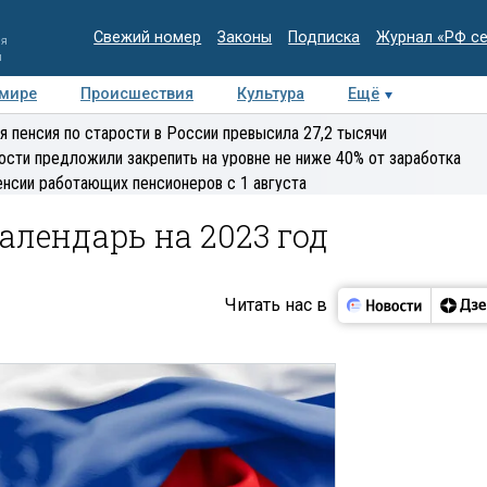
Свежий номер
Законы
Подписка
Журнал «РФ с
ия
и
 мире
Происшествия
Культура
Ещё
Медиацентр
Интервью
Колумнисты
Делова
я пенсия по старости в России превысила 27,2 тысячи
эксперт
ости предложили закрепить на уровне не ниже 40% от заработка
енсии работающих пенсионеров с 1 августа
лендарь на 2023 год
Читать нас в