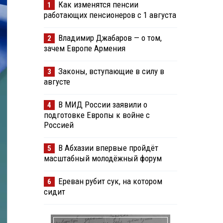
Как изменятся пенсии
1
работающих пенсионеров с 1 августа
Владимир Джабаров — о том,
2
зачем Европе Армения
Законы, вступающие в силу в
3
августе
В МИД России заявили о
4
подготовке Европы к войне с
Россией
В Абхазии впервые пройдёт
5
масштабный молодёжный форум
Ереван рубит сук, на котором
6
сидит