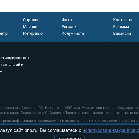
Опросы
Фото
Контакты
ы
Мнения
Регионы
Реклама
ентр
Интервью
Колумнисты
Вакансии
регистрировано в
 технологий и
8+
.
дерального Собрания РФ. Издается с 1997 года. Учредители газеты - Государств
ктов палат Федерального Собрания. «Парламентская газета» имеет пункты печати
оверная информация о принимаемых в стране законах и деятельности депутатов и
льзуя сайт pnp.ru, Вы соглашаетесь с
использованием файлов c
ехнологии