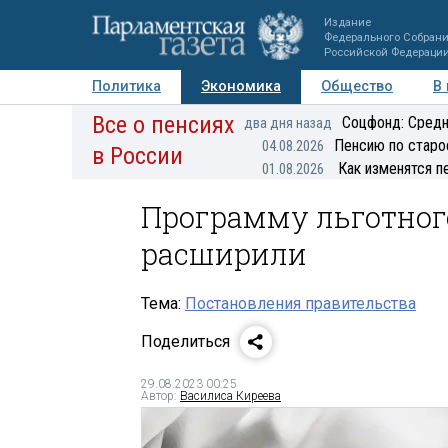
Издание
Федерального Собран
Российской Федераци
Политика
Экономика
Общество
В
Все о пенсиях
Фото
Авторы
Персоны
Мнения
Регионы
Соцфонд: Средн
два дня назад
Пенсию по старо
04.08.2026
в России
Как изменятся п
01.08.2026
Программу льготног
расширили
Тема:
Постановления правительства
Поделиться
29.08.2023 00:25
Автор:
Василиса Киреева