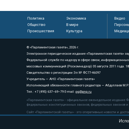
Политика
Экономика
Видео
Общество
В мире
Персон
Происшествия
Культура
Медиац
© «Парламентская газета», 2026 г.
Электронное периодическое издание «Парламентская газета» за
Федеральной службе по надзору в сфере связи, информационных
массовых коммуникаций (Роскомнадзор) 05 августа 2011 года. 1
Свидетельство о регистрации Эл № ФС77-46097
Учредитель — АНО «Парламентская газета»
Исполняющий обязанности главного редактора — Абдуллаев М.Р
Тел.: +7 (495) 637–69–79 E-mail:
pg@pnp.ru
«Парламентская газета» - официальное еженедельное издание Фе
федеральных конституционных законов, федеральных законов и а
Сайт «Парламентской газеты» - это оперативные новости и дост
«Парламентской газеты» активная ссылка на pnp.ru обязательна.
Испо
На информационном ресурсе применяются
рекомендательные т
Положение о защите персональных данных