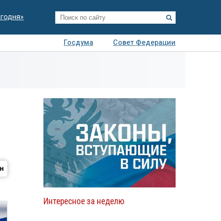
егодня»
Госдума
Совет Федерации
я
Авто
Недвижимость
Технологии
иза
Интересное за неделю