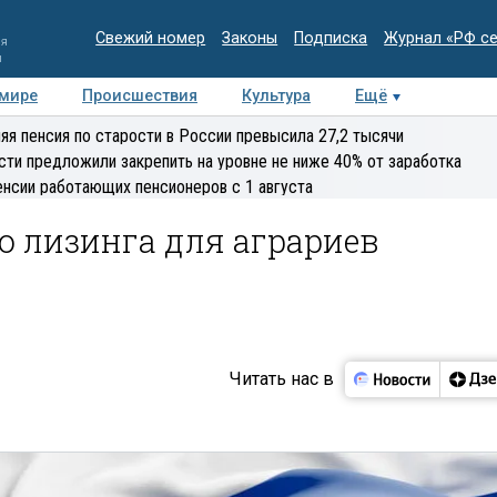
Свежий номер
Законы
Подписка
Журнал «РФ с
ия
и
 мире
Происшествия
Культура
Ещё
Медиацентр
Интервью
Колумнисты
Делова
яя пенсия по старости в России превысила 27,2 тысячи
эксперт
сти предложили закрепить на уровне не ниже 40% от заработка
енсии работающих пенсионеров с 1 августа
о лизинга для аграриев
Читать нас в