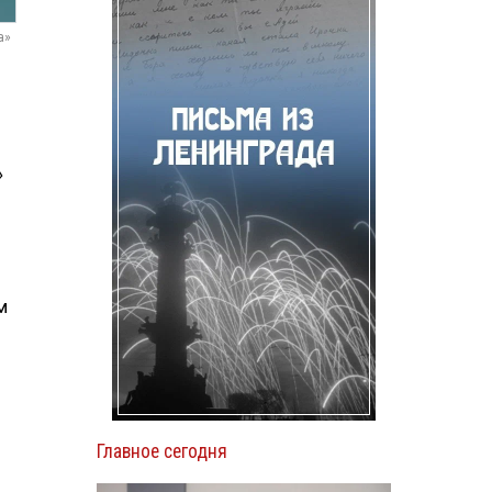
а»
»
м
Главное сегодня