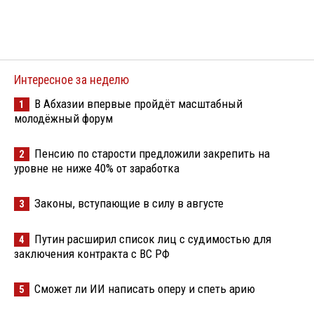
Интересное за неделю
В Абхазии впервые пройдёт масштабный
1
молодёжный форум
Пенсию по старости предложили закрепить на
2
уровне не ниже 40% от заработка
Законы, вступающие в силу в августе
3
Путин расширил список лиц с судимостью для
4
заключения контракта с ВС РФ
Сможет ли ИИ написать оперу и спеть арию
5