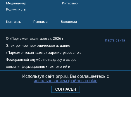
Медиацентр
Интервью
Колумнисты
Контакты
Реклама
Вакансии
© «Парламентская газета», 2026 г.
Карта сайта
Электронное периодическое издание
«Парламентская газета» зарегистрировано в
Федеральной службе по надзору в сфере
связи, информационных технологий и
массовых коммуникаций (Роскомнадзор) 05
Используя сайт pnp.ru, Вы соглашаетесь с
использованием файлов cookie
августа 2011 года. 18+
Свидетельство о регистрации Эл № ФС77-
СОГЛАСЕН
46097
Учредитель — АНО «Парламентская газета»
Исполняющий обязанности главного
редактора — Абдуллаев М.Р.
Тел.: +7 (495) 637–69–79 E-mail:
pg@pnp.ru