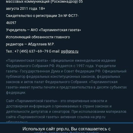
массовых коммуникаций (Роскомнадзор) 05
августа 2011 года. 18+
Свидетельство о регистрации Эл № ФС77-
46097
Учредитель — АНО «Парламентская газета»
Исполняющий обязанности главного
редактора — Абдуллаев М.Р.
Тел.: +7 (495) 637–69–79 E-mail:
pg@pnp.ru
«Парламентская газета» - официальное еженедельное издание
Федерального Собрания РФ. Издается с 1997 года. Учредители
газеты - Государственная Дума и Совет Федерации РФ. Официальный
публикатор федеральных конституционных законов, федеральных
законов и актов палат Федерального Собрания. «Парламентская
газета» имеет пункты печати и представительства в десяти субъектах
федерации.
Сайт «Парламентской газеты» - это оперативные новости и
достоверная информация о принимаемых в стране законах и
деятельности депутатов и сенаторов. При использовании материалов
сайта «Парламентской газеты» активная ссылка на pnp.ru
обязательна.
Используя сайт pnp.ru, Вы соглашаетесь с
На информационном ресурсе применяются
рекомендательные