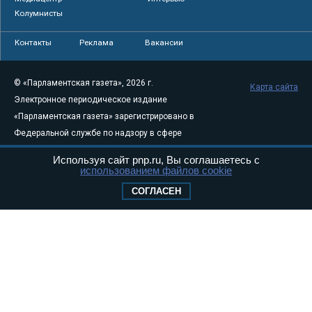
Колумнисты
Контакты
Реклама
Вакансии
© «Парламентская газета», 2026 г.
Карта сайта
Электронное периодическое издание
«Парламентская газета» зарегистрировано в
Федеральной службе по надзору в сфере
связи, информационных технологий и
Используя сайт pnp.ru, Вы соглашаетесь с
массовых коммуникаций (Роскомнадзор) 05
использованием файлов cookie
августа 2011 года. 18+
СОГЛАСЕН
Свидетельство о регистрации Эл № ФС77-
46097
Учредитель — АНО «Парламентская газета»
Исполняющий обязанности главного
редактора — Абдуллаев М.Р.
Тел.: +7 (495) 637–69–79 E-mail:
pg@pnp.ru
«Парламентская газета» - официальное еженедельное издание