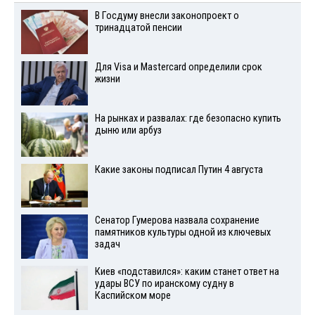
В Госдуму внесли законопроект о
тринадцатой пенсии
Для Visа и Mastercard определили срок
жизни
На рынках и развалах: где безопасно купить
дыню или арбуз
Какие законы подписал Путин 4 августа
Сенатор Гумерова назвала сохранение
памятников культуры одной из ключевых
задач
Киев «подставился»: каким станет ответ на
удары ВСУ по иранскому судну в
Каспийском море