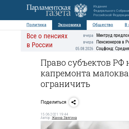
Издание
Федерального Собран
Российской Федераци
Политика
Экономика
Общество
В
Все о пенсиях
Фото
Авторы
Персоны
Мнения
Регионы
Минтруд предлож
вчера
Пенсионеров в Р
вчера
в России
Соцфонд: Средня
05.08.2026
Право субъектов РФ
капремонта малокв
ограничить
Поделиться
15.06.2021 19:44
Автор:
Жанна Звягина