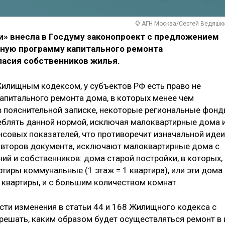
© АГН Москва/Сергей Ведяшк
и» внесла в Госдуму законопроект с предложением
ьную программу капитального ремонта
ласия собственников жилья.
Жилищным кодексом, у субъектов РФ есть право не
апитального ремонта дома, в которых менее чем
 в пояснительной записке, некоторые региональные фон
еблять данной нормой, исключая малоквартирные дома 
совых показателей, что противоречит изначальной идеи
авторов документа, исключают малоквартирные дома с
 и собственников: дома старой постройки, в которых,
ртиры коммунальные (1 этаж = 1 квартира), или эти дома
квартиры, и с большим количеством комнат.
сти изменения в статьи 44 и 168 Жилищного кодекса с
 решать, каким образом будет осуществляться ремонт в 