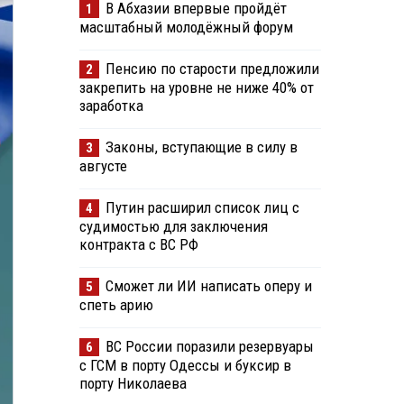
В Абхазии впервые пройдёт
1
масштабный молодёжный форум
Пенсию по старости предложили
2
закрепить на уровне не ниже 40% от
заработка
Законы, вступающие в силу в
3
августе
Путин расширил список лиц с
4
судимостью для заключения
контракта с ВС РФ
Сможет ли ИИ написать оперу и
5
спеть арию
ВС России поразили резервуары
6
с ГСМ в порту Одессы и буксир в
порту Николаева