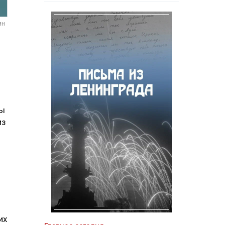
ин
ды
из
их