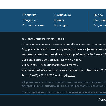
Политика
Экономика
Видео
Общество
В мире
Персон
Происшествия
Культура
Медиац
© «Парламентская газета», 2026 г.
Электронное периодическое издание «Парламентская газета» за
Федеральной службе по надзору в сфере связи, информационных
массовых коммуникаций (Роскомнадзор) 05 августа 2011 года. 1
Свидетельство о регистрации Эл № ФС77-46097
Учредитель — АНО «Парламентская газета»
Исполняющий обязанности главного редактора — Абдуллаев М.Р
Тел.: +7 (495) 637–69–79 E-mail:
pg@pnp.ru
«Парламентская газета» - официальное еженедельное издание Фе
федеральных конституционных законов, федеральных законов и а
Сайт «Парламентской газеты» - это оперативные новости и дост
«Парламентской газеты» активная ссылка на pnp.ru обязательна.
Испо
На информационном ресурсе применяются
рекомендательные т
Положение о защите персональных данных