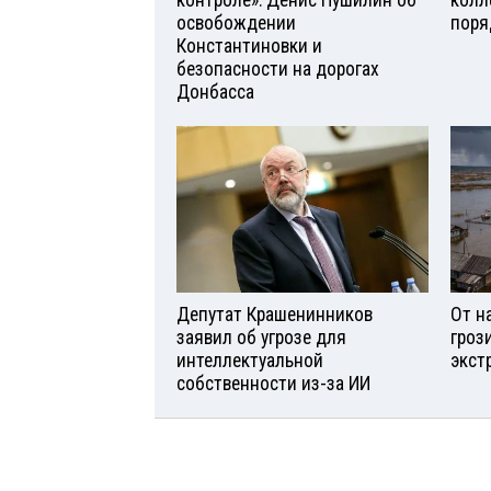
освобождении
поря
Константиновки и
безопасности на дорогах
Донбасса
Депутат Крашенинников
От н
заявил об угрозе для
гроз
интеллектуальной
экст
собственности из-за ИИ