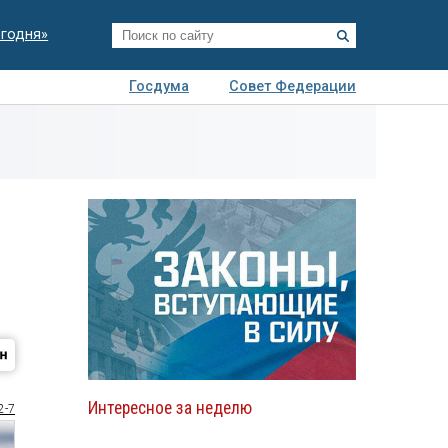
егодня»
Госдума
Совет Федерации
я
Авто
Недвижимость
Технологии
иза
Интересное за неделю
2-7