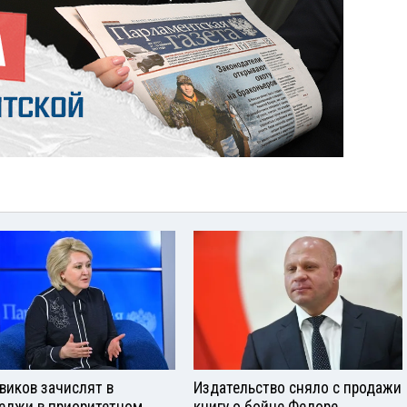
виков зачислят в
Издательство сняло с продажи
еджи в приоритетном
книгу о бойце Федоре