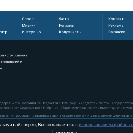
Опросы
Фото
Контакты
ы
Мнения
Регионы
Реклама
ентр
Интервью
Колумнисты
Вакансии
регистрировано в
 технологий и
8+
.
дерального Собрания РФ. Издается с 1997 года. Учредители газеты - Государств
ктов палат Федерального Собрания. «Парламентская газета» имеет пункты печати
оверная информация о принимаемых в стране законах и деятельности депутатов и
льзуя сайт pnp.ru, Вы соглашаетесь с
использованием файлов c
ехнологии