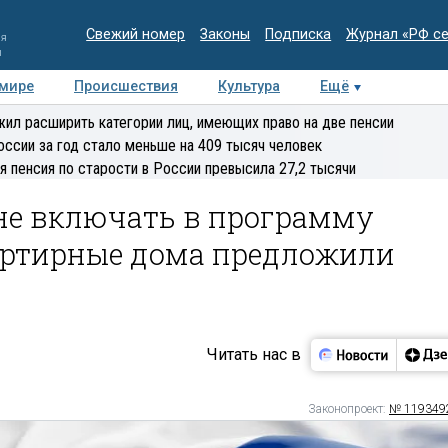
Свежий номер
Законы
Подписка
Журнал «РФ с
ия
и
 мире
Происшествия
Культура
Ещё
Медиацентр
Интервью
Колумнисты
Делова
ил расширить категории лиц, имеющих право на две пенсии
эксперт
оссии за год стало меньше на 409 тысяч человек
я пенсия по старости в России превысила 27,2 тысячи
 не включать в программу
артирные дома предложили
Читать нас в
Законопроект:
№ 119349