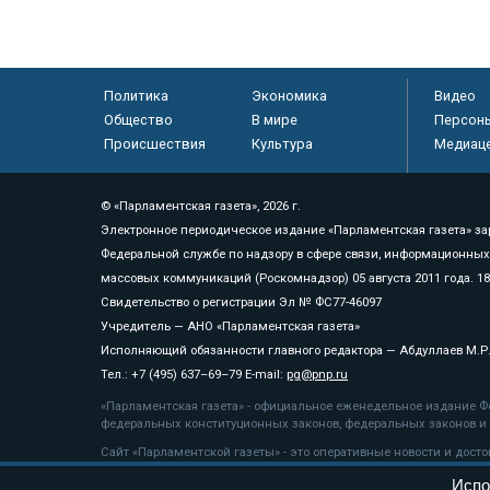
Политика
Экономика
Видео
Общество
В мире
Персон
Происшествия
Культура
Медиац
© «Парламентская газета», 2026 г.
Электронное периодическое издание «Парламентская газета» за
Федеральной службе по надзору в сфере связи, информационных
массовых коммуникаций (Роскомнадзор) 05 августа 2011 года. 1
Свидетельство о регистрации Эл № ФС77-46097
Учредитель — АНО «Парламентская газета»
Исполняющий обязанности главного редактора — Абдуллаев М.Р
Тел.: +7 (495) 637–69–79 E-mail:
pg@pnp.ru
«Парламентская газета» - официальное еженедельное издание Фе
федеральных конституционных законов, федеральных законов и а
Сайт «Парламентской газеты» - это оперативные новости и дост
«Парламентской газеты» активная ссылка на pnp.ru обязательна.
Испо