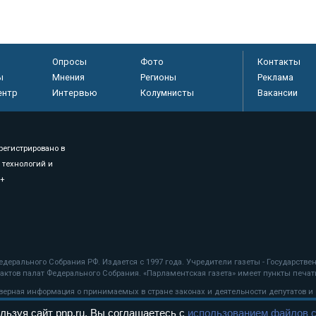
Опросы
Фото
Контакты
ы
Мнения
Регионы
Реклама
ентр
Интервью
Колумнисты
Вакансии
регистрировано в
 технологий и
8+
.
дерального Собрания РФ. Издается с 1997 года. Учредители газеты - Государств
ктов палат Федерального Собрания. «Парламентская газета» имеет пункты печати
оверная информация о принимаемых в стране законах и деятельности депутатов и
льзуя сайт pnp.ru, Вы соглашаетесь с
использованием файлов c