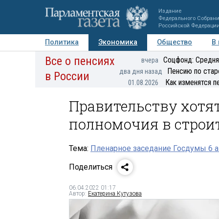
Издание
Федерального Собран
Российской Федераци
Политика
Экономика
Общество
В
Все о пенсиях
Фото
Авторы
Персоны
Мнения
Регионы
Соцфонд: Средня
вчера
Пенсию по стар
два дня назад
в России
Как изменятся п
01.08.2026
Правительству хотя
полномочия в строи
Тема:
Пленарное заседание Госдумы 6 а
Поделиться
06.04.2022 01:17
Автор:
Екатерина Кутузова