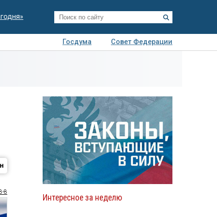
егодня»
Госдума
Совет Федерации
я
Авто
Недвижимость
Технологии
иза
8-8
Интересное за неделю