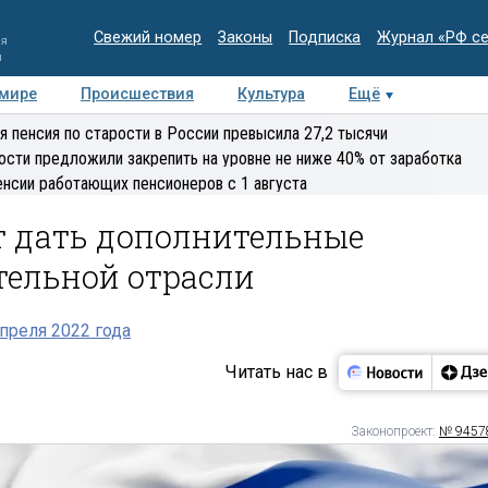
Свежий номер
Законы
Подписка
Журнал «РФ с
ия
и
 мире
Происшествия
Культура
Ещё
Медиацентр
Интервью
Колумнисты
Делова
я пенсия по старости в России превысила 27,2 тысячи
эксперт
ости предложили закрепить на уровне не ниже 40% от заработка
енсии работающих пенсионеров с 1 августа
т дать дополнительные
тельной отрасли
преля 2022 года
Читать нас в
Законопроект:
№ 9457