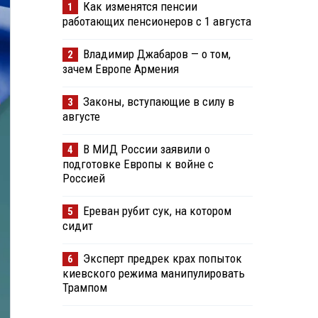
Как изменятся пенсии
1
работающих пенсионеров с 1 августа
Владимир Джабаров — о том,
2
зачем Европе Армения
Законы, вступающие в силу в
3
августе
В МИД России заявили о
4
подготовке Европы к войне с
Россией
Ереван рубит сук, на котором
5
сидит
Эксперт предрек крах попыток
6
киевского режима манипулировать
Трампом