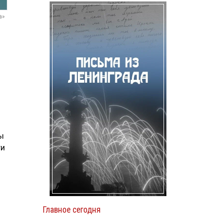
а»
ы
ти
Главное сегодня