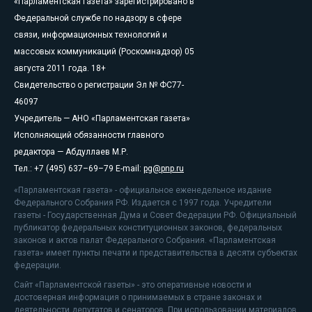
«Парламентская газета» зарегистрировано в
Федеральной службе по надзору в сфере
связи, информационных технологий и
массовых коммуникаций (Роскомнадзор) 05
августа 2011 года. 18+
Свидетельство о регистрации Эл № ФС77-
46097
Учредитель — АНО «Парламентская газета»
Исполняющий обязанности главного
редактора — Абдуллаев М.Р.
Тел.: +7 (495) 637–69–79 E-mail:
pg@pnp.ru
«Парламентская газета» - официальное еженедельное издание
Федерального Собрания РФ. Издается с 1997 года. Учредители
газеты - Государственная Дума и Совет Федерации РФ. Официальный
публикатор федеральных конституционных законов, федеральных
законов и актов палат Федерального Собрания. «Парламентская
газета» имеет пункты печати и представительства в десяти субъектах
федерации.
Сайт «Парламентской газеты» - это оперативные новости и
достоверная информация о принимаемых в стране законах и
деятельности депутатов и сенаторов. При использовании материалов