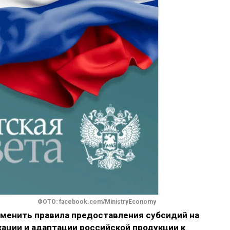
ФОТО: facebook.com/MinistryEconomy
менить правила предоставления субсидий на
ации и адаптации российской продукции к