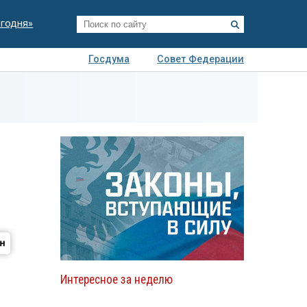
егодня»
Госдума
Совет Федерации
я
Авто
Недвижимость
Технологии
иза
Интересное за неделю