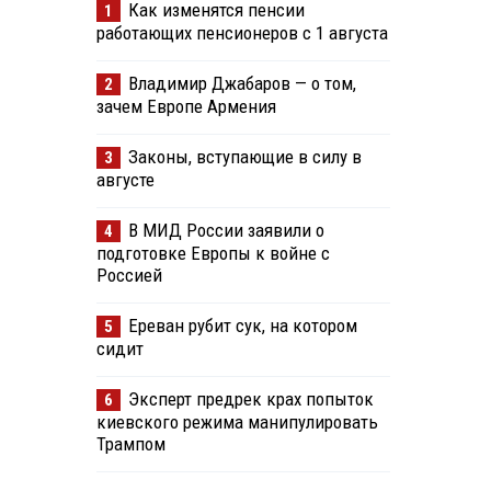
Как изменятся пенсии
1
работающих пенсионеров с 1 августа
Владимир Джабаров — о том,
2
зачем Европе Армения
Законы, вступающие в силу в
3
августе
В МИД России заявили о
4
подготовке Европы к войне с
Россией
Ереван рубит сук, на котором
5
сидит
Эксперт предрек крах попыток
6
киевского режима манипулировать
Трампом