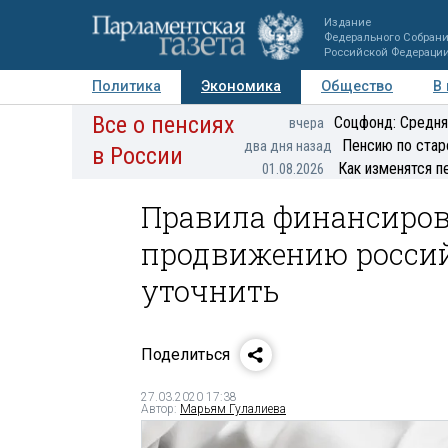
Издание
Федерального Собран
Российской Федераци
Политика
Экономика
Общество
В
Все о пенсиях
Фото
Авторы
Персоны
Мнения
Регионы
Соцфонд: Средня
вчера
Пенсию по стар
два дня назад
в России
Как изменятся п
01.08.2026
Правила финансиров
продвижению россий
уточнить
Поделиться
27.03.2020 17:38
Автор:
Марьям Гулалиева