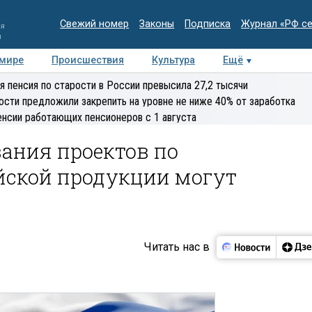
Свежий номер
Законы
Подписка
Журнал «РФ с
ия
и
 мире
Происшествия
Культура
Ещё
Медиацентр
Интервью
Колумнисты
Делова
я пенсия по старости в России превысила 27,2 тысячи
эксперт
ости предложили закрепить на уровне не ниже 40% от заработка
енсии работающих пенсионеров с 1 августа
ания проектов по
ской продукции могут
Читать нас в