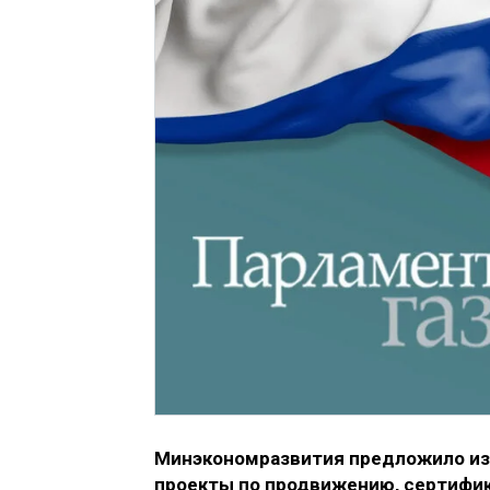
Минэкономразвития предложило из
проекты по продвижению, сертифик