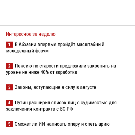
Интересное за неделю
В Абхазии впервые пройдёт масштабный
1
молодёжный форум
Пенсию по старости предложили закрепить на
2
уровне не ниже 40% от заработка
Законы, вступающие в силу в августе
3
Путин расширил список лиц с судимостью для
4
заключения контракта с ВС РФ
Сможет ли ИИ написать оперу и спеть арию
5