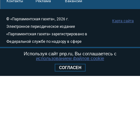
Контакты
Реклама
Вакансии
© «Парламентская газета», 2026 г.
Карта сайта
Электронное периодическое издание
«Парламентская газета» зарегистрировано в
Федеральной службе по надзору в сфере
связи, информационных технологий и
Используя сайт pnp.ru, Вы соглашаетесь с
массовых коммуникаций (Роскомнадзор) 05
использованием файлов cookie
августа 2011 года. 18+
СОГЛАСЕН
Свидетельство о регистрации Эл № ФС77-
46097
Учредитель — АНО «Парламентская газета»
Исполняющий обязанности главного
редактора — Абдуллаев М.Р.
Тел.: +7 (495) 637–69–79 E-mail:
pg@pnp.ru
«Парламентская газета» - официальное еженедельное издание
Федерального Собрания РФ. Издается с 1997 года. Учредители
газеты - Государственная Дума и Совет Федерации РФ. Официальный
публикатор федеральных конституционных законов, федеральных