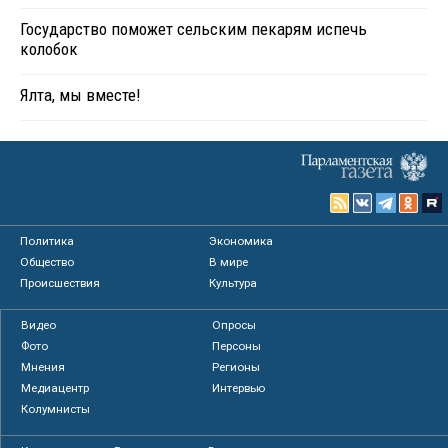
Государство поможет сельским пекарям испечь
колобок
Ялта, мы вместе!
Политика
Экономика
Общество
В мире
Происшествия
Культура
Видео
Опросы
Фото
Персоны
Мнения
Регионы
Медиацентр
Интервью
Колумнисты