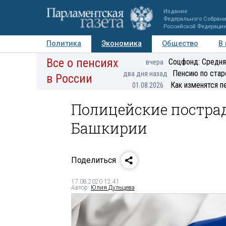
Издание
Федерального Собран
Российской Федераци
Политика
Экономика
Общество
В
Все о пенсиях
Фото
Авторы
Персоны
Мнения
Регионы
Соцфонд: Средня
вчера
Пенсию по стар
два дня назад
в России
Как изменятся п
01.08.2026
Полицейские постра
Башкирии
Поделиться
17.08.2020 12:41
Автор:
Юлия Дульцева