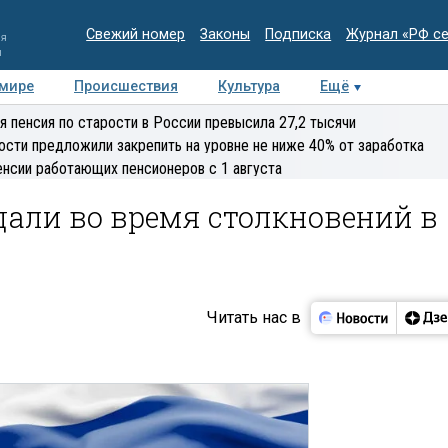
Свежий номер
Законы
Подписка
Журнал «РФ с
ия
и
 мире
Происшествия
Культура
Ещё
Медиацентр
Интервью
Колумнисты
Делова
я пенсия по старости в России превысила 27,2 тысячи
эксперт
ости предложили закрепить на уровне не ниже 40% от заработка
енсии работающих пенсионеров с 1 августа
дали во время столкновений в
Читать нас в