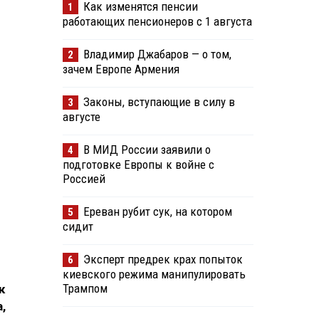
Как изменятся пенсии
1
работающих пенсионеров с 1 августа
Владимир Джабаров — о том,
2
зачем Европе Армения
Законы, вступающие в силу в
3
августе
В МИД России заявили о
4
подготовке Европы к войне с
Россией
Ереван рубит сук, на котором
5
сидит
Эксперт предрек крах попыток
6
киевского режима манипулировать
Трампом
к
,