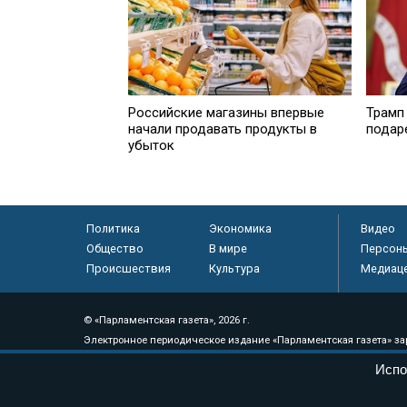
Российские магазины впервые
Трамп 
начали продавать продукты в
подар
убыток
Политика
Экономика
Видео
Общество
В мире
Персон
Происшествия
Культура
Медиац
© «Парламентская газета», 2026 г.
Электронное периодическое издание «Парламентская газета» за
Федеральной службе по надзору в сфере связи, информационных
Испо
массовых коммуникаций (Роскомнадзор) 05 августа 2011 года. 1
Свидетельство о регистрации Эл № ФС77-46097