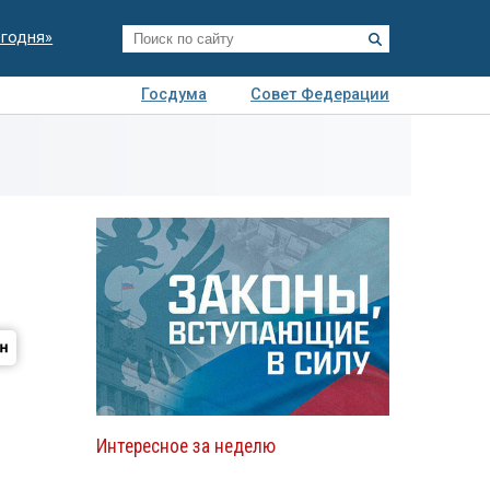
егодня»
Госдума
Совет Федерации
я
Авто
Недвижимость
Технологии
иза
Интересное за неделю