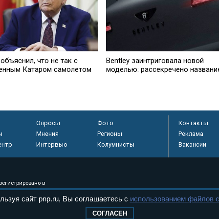
объяснил, что не так с
Bentley заинтриговала новой
енным Катаром самолетом
моделью: рассекречено названи
Опросы
Фото
Контакты
ы
Мнения
Регионы
Реклама
ентр
Интервью
Колумнисты
Вакансии
регистрировано в
 технологий и
льзуя сайт pnp.ru, Вы соглашаетесь с
использованием файлов c
8+
СОГЛАСЕН