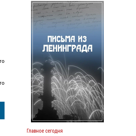
то
то
Главное сегодня