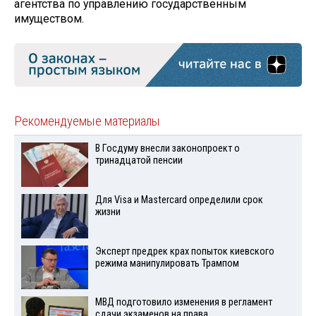
агентства по управлению государственным
имуществом.
Рекомендуемые материалы
В Госдуму внесли законопроект о
тринадцатой пенсии
Для Visа и Mastercard определили срок
жизни
Эксперт предрек крах попыток киевского
режима манипулировать Трампом
МВД подготовило изменения в регламент
сдачи экзаменов на права