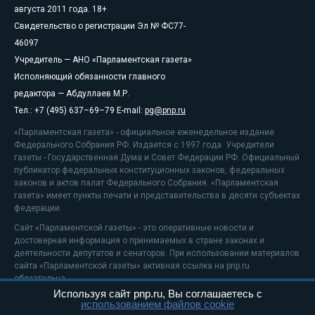
августа 2011 года. 18+
Свидетельство о регистрации Эл № ФС77-
46097
Учредитель — АНО «Парламентская газета»
Исполняющий обязанности главного
редактора — Абдуллаев М.Р.
Тел.: +7 (495) 637–69–79 E-mail:
pg@pnp.ru
«Парламентская газета» - официальное еженедельное издание
Федерального Собрания РФ. Издается с 1997 года. Учредители
газеты - Государственная Дума и Совет Федерации РФ. Официальный
публикатор федеральных конституционных законов, федеральных
законов и актов палат Федерального Собрания. «Парламентская
газета» имеет пункты печати и представительства в десяти субъектах
федерации.
Сайт «Парламентской газеты» - это оперативные новости и
достоверная информация о принимаемых в стране законах и
деятельности депутатов и сенаторов. При использовании материалов
сайта «Парламентской газеты» активная ссылка на pnp.ru
обязательна.
Используя сайт pnp.ru, Вы соглашаетесь с
На информационном ресурсе применяются
рекомендательные
использованием файлов cookie
технологии