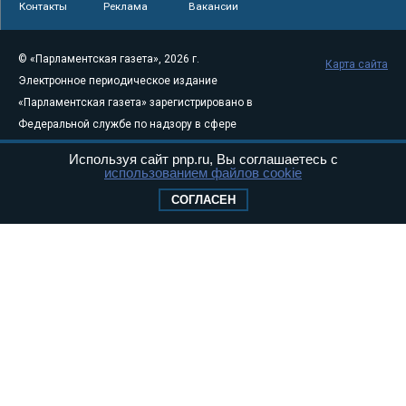
Контакты
Реклама
Вакансии
© «Парламентская газета», 2026 г.
Карта сайта
Электронное периодическое издание
«Парламентская газета» зарегистрировано в
Федеральной службе по надзору в сфере
связи, информационных технологий и
Используя сайт pnp.ru, Вы соглашаетесь с
массовых коммуникаций (Роскомнадзор) 05
использованием файлов cookie
августа 2011 года. 18+
СОГЛАСЕН
Свидетельство о регистрации Эл № ФС77-
46097
Учредитель — АНО «Парламентская газета»
Исполняющий обязанности главного
редактора — Абдуллаев М.Р.
Тел.: +7 (495) 637–69–79 E-mail:
pg@pnp.ru
«Парламентская газета» - официальное еженедельное издание
Федерального Собрания РФ. Издается с 1997 года. Учредители
газеты - Государственная Дума и Совет Федерации РФ. Официальный
публикатор федеральных конституционных законов, федеральных