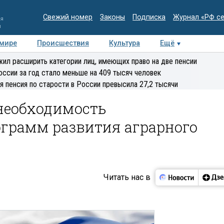
Свежий номер
Законы
Подписка
Журнал «РФ с
ия
и
 мире
Происшествия
Культура
Ещё
Медиацентр
Интервью
Колумнисты
Делова
ил расширить категории лиц, имеющих право на две пенсии
эксперт
оссии за год стало меньше на 409 тысяч человек
я пенсия по старости в России превысила 27,2 тысячи
необходимость
грамм развития аграрного
Читать нас в