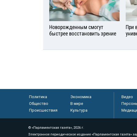
Новорожденным смогут
При 
быстрее восстановить зрение
унив
Политика
Экономика
Видео
Общество
В мире
Персон
Происшествия
Культура
Медиац
© «Парламентская газета», 2026 г.
Электронное периодическое издание «Парламентская газета» за