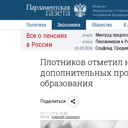
Издание
Федерального Собран
Российской Федераци
Политика
Экономика
Общество
В
Все о пенсиях
Фото
Авторы
Персоны
Мнения
Регионы
Минтруд предлож
вчера
Пенсионеров в Р
вчера
в России
Соцфонд: Средня
05.08.2026
Плотников отметил 
дополнительных про
образования
Поделиться
20.11.2018 18:56
Автор:
Алексей Никишин