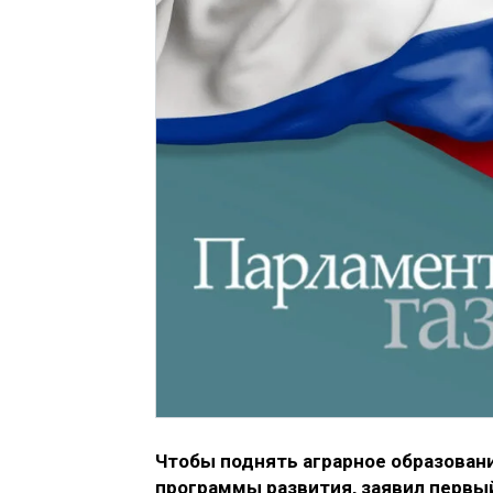
Чтобы поднять аграрное образован
программы развития, заявил первы