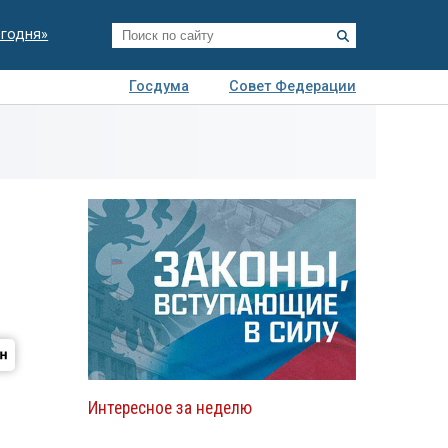
егодня»
Госдума
Совет Федерации
я
Авто
Недвижимость
Технологии
иза
Интересное за неделю