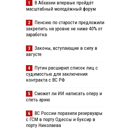
В Абхазии впервые пройдёт
1
масштабный молодёжный форум
Пенсию по старости предложили
2
закрепить на уровне не ниже 40% от
заработка
Законы, вступающие в силу в
3
августе
Путин расширил список лиц с
4
судимостью для заключения
контракта с ВС РФ
Сможет ли ИИ написать оперу и
5
спеть арию
ВС России поразили резервуары
6
с ГСМ в порту Одессы и буксир в
порту Николаева