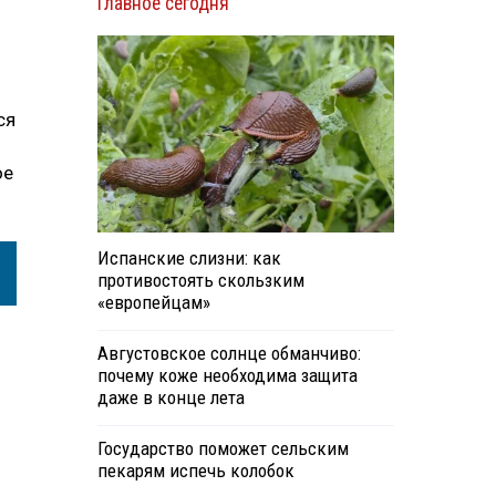
Главное сегодня
ся
ое
Испанские слизни: как
противостоять скользким
«европейцам»
Августовское солнце обманчиво:
почему коже необходима защита
даже в конце лета
Государство поможет сельским
пекарям испечь колобок