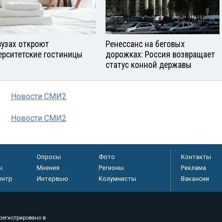
вузах откроют
Ренессанс на беговых
ерситетские гостиницы
дорожках: Россия возвращает
статус конной державы
Новости СМИ2
Новости СМИ2
Опросы
Фото
Контакты
ы
Мнения
Регионы
Реклама
ентр
Интервью
Колумнисты
Вакансии
регистрировано в