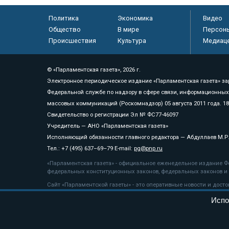
Политика
Экономика
Видео
Общество
В мире
Персон
Происшествия
Культура
Медиац
© «Парламентская газета», 2026 г.
Электронное периодическое издание «Парламентская газета» за
Федеральной службе по надзору в сфере связи, информационных
массовых коммуникаций (Роскомнадзор) 05 августа 2011 года. 1
Свидетельство о регистрации Эл № ФС77-46097
Учредитель — АНО «Парламентская газета»
Исполняющий обязанности главного редактора — Абдуллаев М.Р
Тел.: +7 (495) 637–69–79 E-mail:
pg@pnp.ru
«Парламентская газета» - официальное еженедельное издание Фе
федеральных конституционных законов, федеральных законов и а
Сайт «Парламентской газеты» - это оперативные новости и дост
«Парламентской газеты» активная ссылка на pnp.ru обязательна.
Испо
На информационном ресурсе применяются
рекомендательные т
Положение о защите персональных данных