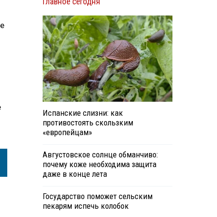
Главное сегодня
ие
е
Испанские слизни: как
противостоять скользким
«европейцам»
Августовское солнце обманчиво:
почему коже необходима защита
даже в конце лета
Государство поможет сельским
пекарям испечь колобок