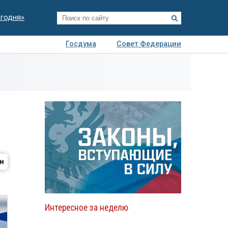
егодня»
Госдума
Совет Федерации
я
Авто
Недвижимость
Технологии
иза
Интересное за неделю