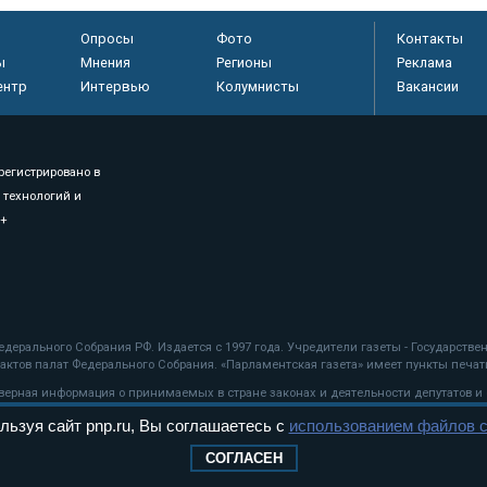
Опросы
Фото
Контакты
ы
Мнения
Регионы
Реклама
ентр
Интервью
Колумнисты
Вакансии
регистрировано в
 технологий и
8+
.
дерального Собрания РФ. Издается с 1997 года. Учредители газеты - Государств
ктов палат Федерального Собрания. «Парламентская газета» имеет пункты печати
оверная информация о принимаемых в стране законах и деятельности депутатов и
льзуя сайт pnp.ru, Вы соглашаетесь с
использованием файлов c
ехнологии
СОГЛАСЕН