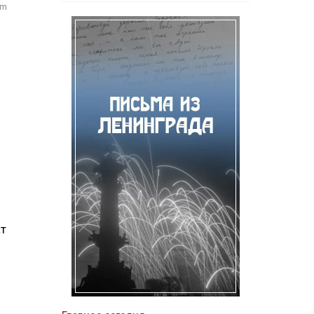
om
ат