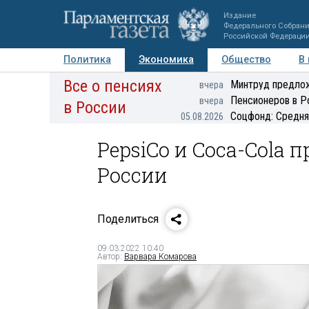
Издание
Федерального Собран
Российской Федераци
Политика
Экономика
Общество
В
Все о пенсиях
Фото
Авторы
Персоны
Мнения
Регионы
Минтруд предлож
вчера
Пенсионеров в Р
вчера
в России
Соцфонд: Средня
05.08.2026
PepsiCo и Coca-Cola
России
Поделиться
09.03.2022 10:40
Автор:
Варвара Комарова