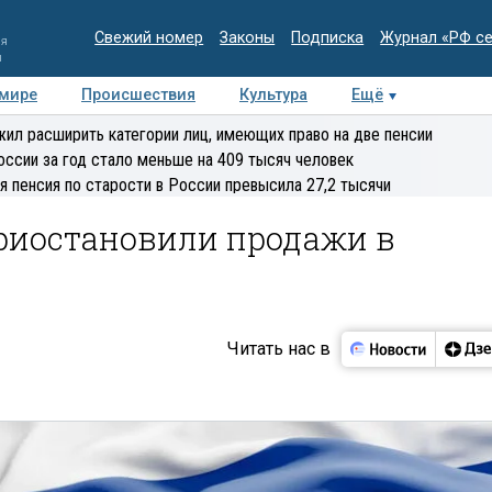
Свежий номер
Законы
Подписка
Журнал «РФ с
ия
и
 мире
Происшествия
Культура
Ещё
Медиацентр
Интервью
Колумнисты
Делова
ил расширить категории лиц, имеющих право на две пенсии
эксперт
оссии за год стало меньше на 409 тысяч человек
я пенсия по старости в России превысила 27,2 тысячи
 приостановили продажи в
Читать нас в