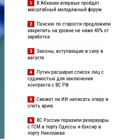
В Абхазии впервые пройдёт
1
масштабный молодёжный форум
Пенсию по старости предложили
2
закрепить на уровне не ниже 40% от
заработка
Законы, вступающие в силу в
3
августе
Путин расширил список лиц с
4
судимостью для заключения
контракта с ВС РФ
Сможет ли ИИ написать оперу и
5
спеть арию
ВС России поразили резервуары
6
с ГСМ в порту Одессы и буксир в
порту Николаева