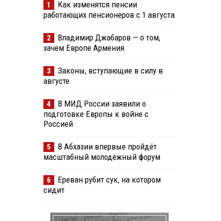
Как изменятся пенсии
1
работающих пенсионеров с 1 августа
Владимир Джабаров — о том,
2
зачем Европе Армения
Законы, вступающие в силу в
3
августе
В МИД России заявили о
4
подготовке Европы к войне с
Россией
В Абхазии впервые пройдёт
5
масштабный молодёжный форум
Ереван рубит сук, на котором
6
сидит