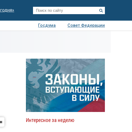
егодня»
Госдума
Совет Федерации
я
Авто
Недвижимость
Технологии
иза
Интересное за неделю