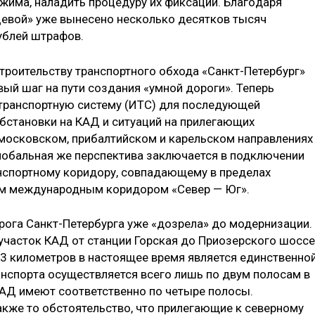
има, на­ладить процедуру их фиксации. Благо­даря
евой» уже вынесено несколько десятков тысяч
ублей штрафов.
троительству транспортного об­хода «Санкт-Петербург»
вый шаг на пути создания «умной дороги». Теперь
транспортную систему (ИТС) для по­следующей
бстановки на КАД и си­туаций на прилегающих
 московском, прибалтийском и карельском направ­лениях
 Глобальная же перспекти­ва заключается в подключении
с­портному коридору, совпадающему в пределах
м международным кори­дором «Север — Юг».
ога Санкт-Петербурга уже «дозре­ла» до модернизации.
 участок КАД от станции Горская до Приозерского шоссе
3 километров в настоящее время является единственно
нспор­та осуществляется всего лишь по двум полосам в
КАД имеют соответственно по четыре полосы.
же то обстоя­тельство, что прилегающие к северно­му