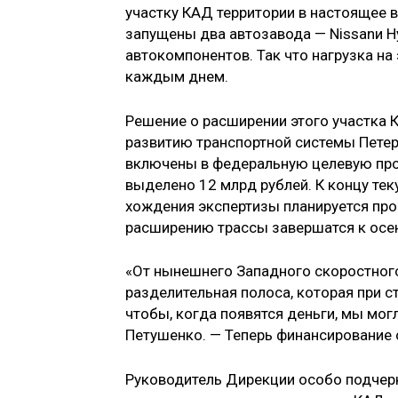
участку КАД территории в настоя­щее 
запущены два автозавода — Nissanи Hy
автокомпонентов. Так что нагрузка на э
каждым днем.
Решение о расширении этого участ­ка 
развитию транспорт­ной системы Петер
включены в федеральную целевую про
выделено 12 млрд рублей. К концу тек
хождения экспертизы планируется про
расширению трассы завершатся к осен
«От нынешнего Западного скорост­ног
разделительная полоса, которая при с
чтобы, когда появятся деньги, мы мог
Петушенко. — Те­перь финансирование 
Руководитель Дирекции особо под­чер