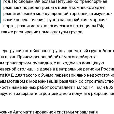
год. По словам Вячеслава Петушенко, транс­портная
развязка позволит решить це­лый комплекс задач:
развитие рынка международной торговли, стимулиро­
вание переключения грузов на россий­ские морские
порты, развитие техно­логического потенциала РФ,
а также расширение номенклатуры грузов,
перегрузки контейнерных грузов, проектный грузооборо
н в год. Причем основной объем этого обо­рота
ым транспортом, очевидно, с выходом на кольцевую
еверной столицы, а далее в центральные реги­оны Росси
и КАД для такого объ­ема перевозок явно недостаточно
ным мотивом к модернизации развязки со строительств
имость намеченных работ составляет 1 млрд 141 млн 802
нируется завершить строительство и получить разрешени
ужение Автоматизированной систе­мы управления