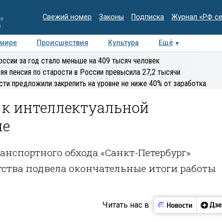
Свежий номер
Законы
Подписка
Журнал «РФ с
ия
и
 мире
Происшествия
Культура
Ещё
Медиацентр
Интервью
Колумнисты
Делова
оссии за год стало меньше на 409 тысяч человек
эксперт
яя пенсия по старости в России превысила 27,2 тысячи
сти предложили закрепить на уровне не ниже 40% от заработка
 к интеллектуальной
ме
анспортного обхода «Санкт-Петербург»
тства подвела окончательные итоги работы
Читать нас в