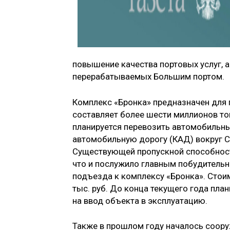
повыше­ние качества портовых услуг, 
перерабатываемых Большим портом.
Комплекс «Бронка» предназначен для 
составляет более шести миллионов тон
планируется перевозить автомо­бильн
автомобиль­ную дорогу (КАД) вокруг С
Существующей пропуск­ной способност
что и послужило главным побудитель
подъезда к комплек­су «Бронка». Сто
тыс. руб. До конца текущего года пла
на ввод объекта в эксплуатацию.
Также в прошлом году началось со­ор