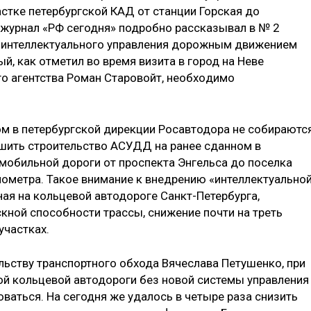
тке петербургской КАД от станции Горская до
 журнал «РФ сегодня» подробно рассказывал в № 2
ыт интеллектуального управления дорожным движением
й, как от­метил во время визита в город на Неве
о агентства Роман Старовойт, необхо­димо
том в петербургской дирекции Росавтодора не собираются
ершить строительство АСУДД на ранее сдан­ном в
мобильной дороги от проспекта Энгельса до поселка
ометра. Такое внимание к внедрению «интеллекту­ально
ая на кольцевой автодороге Санкт-Петербурга,
кной способно­сти трассы, снижение почти на треть
участках.
льству транспортного обхода Вя­чеслава Петушенко, при
й коль­цевой автодороги без новой системы управления
ваться. На сегодня же уда­лось в четыре раза снизить