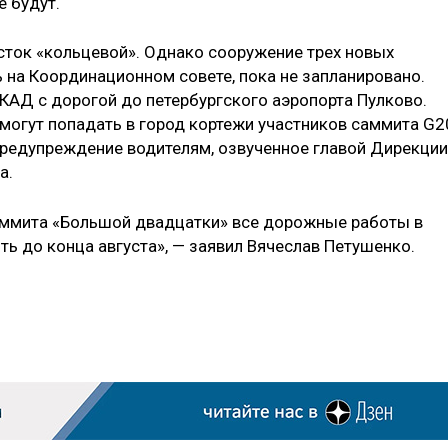
е будут.
асток «кольцевой». Однако соору­жение трех новых
на Координаци­онном совете, пока не запланировано.
КАД с дорогой до петербургского аэ­ропорта Пулково.
смогут попадать в го­род кортежи участников саммита G2
редупреждение водителям, озвучен­ное главой Дирекции
а.
саммита «Большой двадцатки» все до­рожные работы в
ть до конца авгу­ста», — заявил Вячеслав Петушенко.