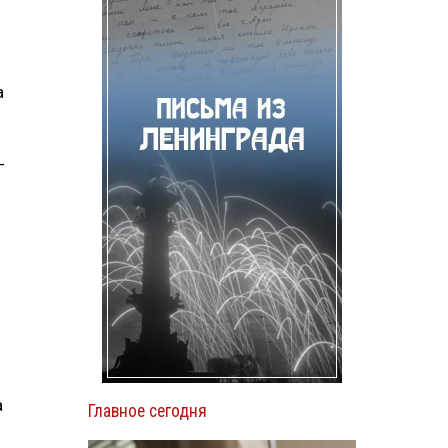
а
­
а
Главное сегодня