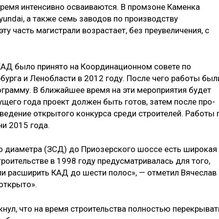
время интенсивно осваиваются. В промзоне Каменка
undai, а так­же семь заводов по производству
ту часть магистрали возрастает, без пре­увеличения, с
КАД было принято на Координаци­онном совете по
бурга и Ленобласти в 2012 году. После чего работы был
грамму. В ближайшее время на эти мероприятия будет
ущего года проект должен быть готов, затем после про­
ведение открытого конкурса среди строителей. Работы 
и 2015 года.
о диаметра (ЗСД) до Приозерского шоссе есть широкая
троительстве в 1998 году предусматривалась для того,
­ли расширить КАД до шести полос», — отметил Вячеслав
открыто».
кнул, что на время строительства полностью перекрыват