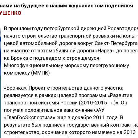
анами на будущее с нашим журналистом поделился
ТУШЕНКО
В прошлом году петербургской дирек­цией Росавтодор
начато строитель­ство транспортной развязки на коль­
цевой автомобильной дороге вокруг Санкт-Петербурга
на участке от авто­мобильной дороги «Нарва» до посел
ка Бронка с подъездом к строящемуся
Многофункциональному морскому перегрузочному
комплексу (ММПК)
«Бронка». Проект строительства дан­ного участка
реализуется в рамках целевой программы «Развитие
транс­портной системы России (2010-2015 гг.)». Он
получил положительное за­ключение ФАУ
«ГлавГосЭкспертиза» еще в декабре 2011 года. В
результате был подписан государственный кон­тракт н
строительство, окончание которого намечено на 2013