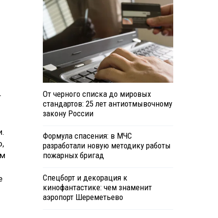
От черного списка до мировых
т
стандартов: 25 лет антиотмывочному
закону России
и.
Формула спасения: в МЧС
,
разработали новую методику работы
ом
пожарных бригад
Спецборт и декорация к
е
кинофантастике: чем знаменит
аэропорт Шереметьево