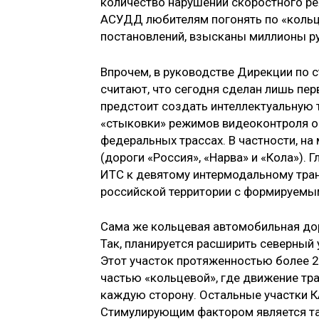
количество нарушений скоростного реж
АСУДД любителям погонять по «кольц
постановлений, взы­сканы миллионы р
Впрочем, в руководстве Дирекции по с
считают, что сегодня сделан лишь пер
предстоит создать интеллектуальную 
«стыковки» режимов ви­деоконтроля о
федеральных трассах. В частности, на
(дороги «Россия», «Нарва» и «Кола»).
ИТС к девятому интермодальному тран
российской территории с формируемы
Сама же кольцевая автомобильная дор
Так, планирует­ся расширить северный
Этот участок протяженностью более 2
частью «кольцевой», где движение тра
каждую сторону. Остальные участки 
Стимулирующим фактором является так