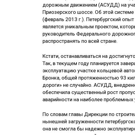
дорожным движением (АСУДД) на учас
Приозерского шоссе. Об этой системе
(февраль 2013 г.). Петербургский оп
является уни­кальным проектом, которы
руководитель Федерального дорожно­г
распространять по всей стране.
Кстати, останавливаться на до­стигну
Так, в те­кущем году планируется зав
эксплуатацию участке кольцевой авто
Бронка, общей протяженностью 93 кил
дороги» не случайно. АСУДД, внедренн
обеспечила суще­ственный рост пропус
аварийности на наиболее проблемных 
По словам главы Дирекции по стро­ите
нынешней загруженности петербургско
она не смогла бы надежно эксплуатиро