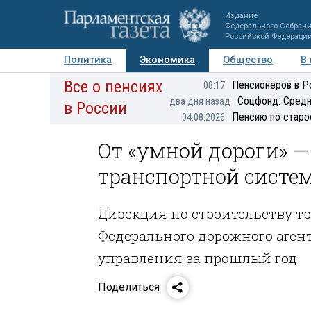
Издание
Федерального Собран
Российской Федераци
Политика
Экономика
Общество
В
Все о пенсиях
Фото
Авторы
Персоны
Мнения
Регионы
Пенсионеров в Р
08:17
Соцфонд: Средн
два дня назад
в России
Пенсию по старо
04.08.2026
От «умной дороги» —
транспортной систе
Дирекция по строительству тр
Федерального дорожного аген
управления за прошлый год.
Поделиться