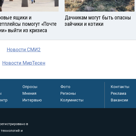
овые ящики и
Дачникам могут быть опасны
етплейсы помогут «Почте
зайчики и котики
ии» выйти из кризиса
Новости СМИ2
Новости МирТесен
Опросы
Фото
Контакты
ы
Мнения
Регионы
Реклама
ентр
Интервью
Колумнисты
Вакансии
регистрировано в
 технологий и