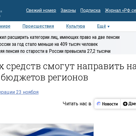
Свежий номер
Законы
Подписка
Журнал «РФ с
ия
и
 мире
Происшествия
Культура
Ещё
Медиацентр
Интервью
Колумнисты
Делова
ил расширить категории лиц, имеющих право на две пенсии
эксперт
оссии за год стало меньше на 409 тысяч человек
яя пенсия по старости в России превысила 27,2 тысячи
 средств смогут направить н
 бюджетов регионов
рации 23 ноября
Читать нас в