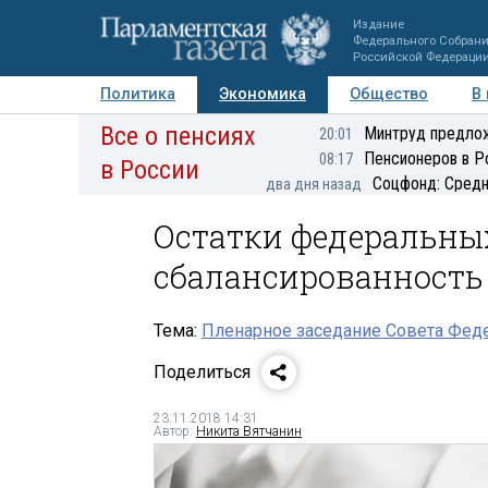
Издание
Федерального Собран
Российской Федераци
Политика
Экономика
Общество
В
Все о пенсиях
Фото
Авторы
Персоны
Мнения
Регионы
Минтруд предлож
20:01
Пенсионеров в Р
08:17
в России
Соцфонд: Средн
два дня назад
Остатки федеральных
сбалансированность
Тема:
Пленарное заседание Совета Феде
Поделиться
23.11.2018 14:31
Автор:
Никита Вятчанин