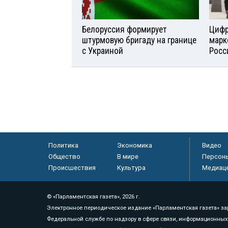
Белоруссия формирует
Цифр
штурмовую бригаду на границе
марк
с Украиной
Росс
Политика
Экономика
Видео
Общество
В мире
Персон
Происшествия
Культура
Медиац
© «Парламентская газета», 2026 г.
Электронное периодическое издание «Парламентская газета» за
Федеральной службе по надзору в сфере связи, информационных