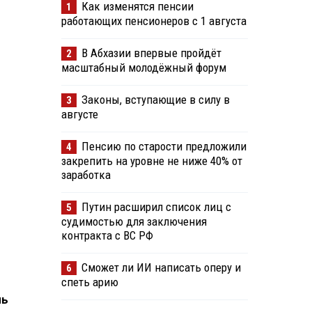
Как изменятся пенсии
1
работающих пенсионеров с 1 августа
В Абхазии впервые пройдёт
2
масштабный молодёжный форум
Законы, вступающие в силу в
3
августе
Пенсию по старости предложили
4
закрепить на уровне не ниже 40% от
заработка
Путин расширил список лиц с
5
судимостью для заключения
контракта с ВС РФ
Сможет ли ИИ написать оперу и
6
спеть арию
ль