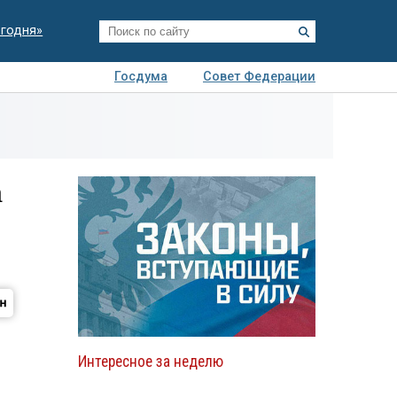
егодня»
Госдума
Совет Федерации
я
Авто
Недвижимость
Технологии
иза
а
Интересное за неделю