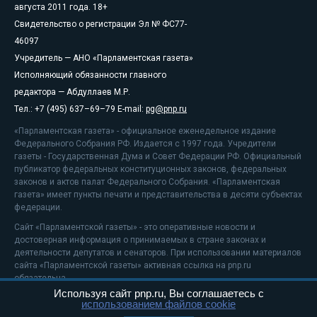
августа 2011 года. 18+
Свидетельство о регистрации Эл № ФС77-
46097
Учредитель — АНО «Парламентская газета»
Исполняющий обязанности главного
редактора — Абдуллаев М.Р.
Тел.: +7 (495) 637–69–79 E-mail:
pg@pnp.ru
«Парламентская газета» - официальное еженедельное издание
Федерального Собрания РФ. Издается с 1997 года. Учредители
газеты - Государственная Дума и Совет Федерации РФ. Официальный
публикатор федеральных конституционных законов, федеральных
законов и актов палат Федерального Собрания. «Парламентская
газета» имеет пункты печати и представительства в десяти субъектах
федерации.
Сайт «Парламентской газеты» - это оперативные новости и
достоверная информация о принимаемых в стране законах и
деятельности депутатов и сенаторов. При использовании материалов
сайта «Парламентской газеты» активная ссылка на pnp.ru
обязательна.
Используя сайт pnp.ru, Вы соглашаетесь с
На информационном ресурсе применяются
рекомендательные
использованием файлов cookie
технологии