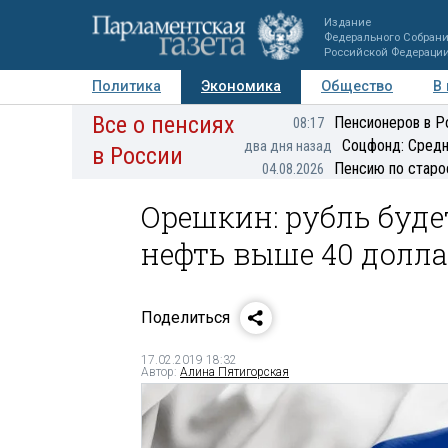
Издание
Федерального Собран
Российской Федераци
Политика
Экономика
Общество
В
Все о пенсиях
Фото
Авторы
Персоны
Мнения
Регионы
Пенсионеров в Р
08:17
Соцфонд: Средн
два дня назад
в России
Пенсию по старо
04.08.2026
Орешкин: рубль буде
нефть выше 40 долла
Поделиться
17.02.2019 18:32
Автор:
Алина Пятигорская