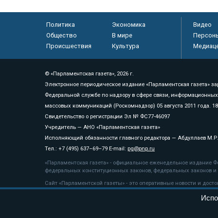
Политика
Экономика
Видео
Общество
В мире
Персон
Происшествия
Культура
Медиац
© «Парламентская газета», 2026 г.
Электронное периодическое издание «Парламентская газета» за
Федеральной службе по надзору в сфере связи, информационных
массовых коммуникаций (Роскомнадзор) 05 августа 2011 года. 1
Свидетельство о регистрации Эл № ФС77-46097
Учредитель — АНО «Парламентская газета»
Исполняющий обязанности главного редактора — Абдуллаев М.Р
Тел.: +7 (495) 637–69–79 E-mail:
pg@pnp.ru
«Парламентская газета» - официальное еженедельное издание Фе
федеральных конституционных законов, федеральных законов и а
Сайт «Парламентской газеты» - это оперативные новости и дост
«Парламентской газеты» активная ссылка на pnp.ru обязательна.
Испо
На информационном ресурсе применяются
рекомендательные т
Положение о защите персональных данных