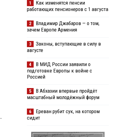
Как изменятся пенсии
1
работающих пенсионеров с 1 августа
Владимир Джабаров — о том,
2
зачем Европе Армения
Законы, вступающие в силу в
3
августе
В МИД России заявили о
4
подготовке Европы к войне с
Россией
В Абхазии впервые пройдёт
5
масштабный молодёжный форум
Ереван рубит сук, на котором
6
.
сидит