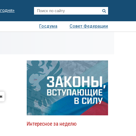
егодня»
Госдума
Совет Федерации
я
Авто
Недвижимость
Технологии
иза
Интересное за неделю