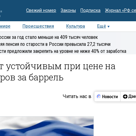
Свежий номер
Законы
Подписка
Журнал «РФ с
ия
и
 мире
Происшествия
Культура
Ещё
Медиацентр
Интервью
Колумнисты
Делова
оссии за год стало меньше на 409 тысяч человек
эксперт
яя пенсия по старости в России превысила 27,2 тысячи
сти предложили закрепить на уровне не ниже 40% от заработка
т устойчивым при цене на
ров за баррель
Читать нас в