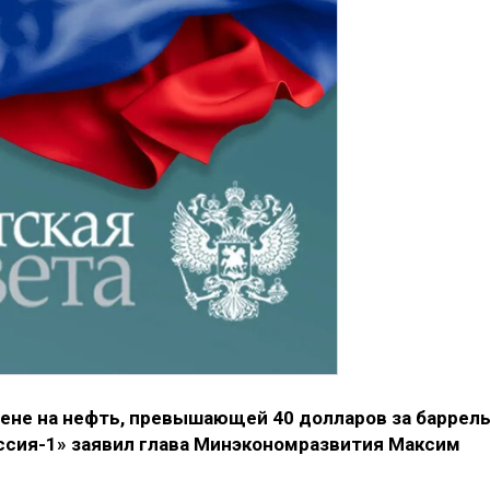
ене на нефть, превышающей 40 долларов за баррель
оссия-1» заявил глава Минэкономразвития Максим