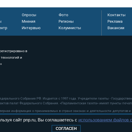
Опросы
Фото
Контакты
ы
Мнения
Регионы
Реклама
ентр
Интервью
Колумнисты
Вакансии
регистрировано в
 технологий и
8+
.
дерального Собрания РФ. Издается с 1997 года. Учредители газеты - Государств
ктов палат Федерального Собрания. «Парламентская газета» имеет пункты печати
оверная информация о принимаемых в стране законах и деятельности депутатов и
льзуя сайт pnp.ru, Вы соглашаетесь с
использованием файлов c
ехнологии
СОГЛАСЕН