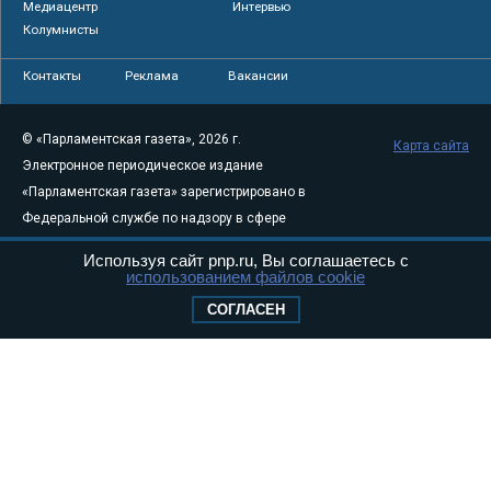
Медиацентр
Интервью
Колумнисты
Контакты
Реклама
Вакансии
© «Парламентская газета», 2026 г.
Карта сайта
Электронное периодическое издание
«Парламентская газета» зарегистрировано в
Федеральной службе по надзору в сфере
связи, информационных технологий и
Используя сайт pnp.ru, Вы соглашаетесь с
массовых коммуникаций (Роскомнадзор) 05
использованием файлов cookie
августа 2011 года. 18+
СОГЛАСЕН
Свидетельство о регистрации Эл № ФС77-
46097
Учредитель — АНО «Парламентская газета»
Исполняющий обязанности главного
редактора — Абдуллаев М.Р.
Тел.: +7 (495) 637–69–79 E-mail:
pg@pnp.ru
«Парламентская газета» - официальное еженедельное издание