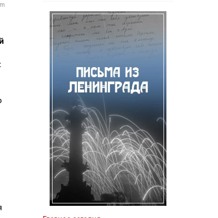
om
й
:
о
я