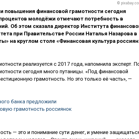
© pixabay.c
ии повышения финансовой грамотности сегодня
0 процентов молодёжи отмечают потребность в
ий. Об этом сказала директор Института финансово
тета при Правительстве России Наталья Назарова в
ы» на круглом столе «Финансовая культура россиян
отности реализуется с 2017 года, напомнила эксперт. П
амотности сегодня много путаницы. «Под финансовой
стиционную грамотность. Но это только её часть», —
ного банка предложили
овую грамотность россиянок
ость — это и понимание сути денег, и умение защищатьс