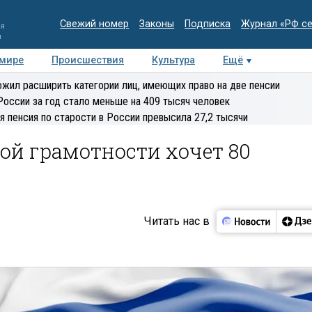
Свежий номер
Законы
Подписка
Журнал «РФ с
ия
и
 мире
Происшествия
Культура
Ещё
Медиацентр
Интервью
Колумнисты
Делова
жил расширить категории лиц, имеющих право на две пенсии
эксперт
России за год стало меньше на 409 тысяч человек
я пенсия по старости в России превысила 27,2 тысячи
ой грамотности хочет 80
и
Читать нас в