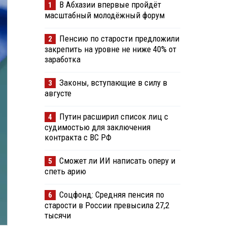
В Абхазии впервые пройдёт
1
масштабный молодёжный форум
Пенсию по старости предложили
2
закрепить на уровне не ниже 40% от
заработка
Законы, вступающие в силу в
3
августе
Путин расширил список лиц с
4
судимостью для заключения
контракта с ВС РФ
Сможет ли ИИ написать оперу и
5
спеть арию
Соцфонд: Средняя пенсия по
6
старости в России превысила 27,2
тысячи