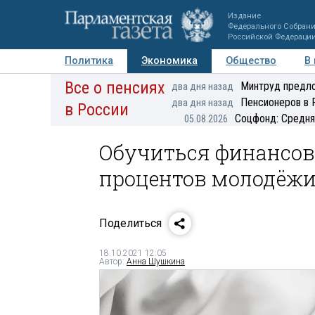
Издание
Федерального Собран
Российской Федераци
Политика
Экономика
Общество
В
Все о пенсиях
Фото
Авторы
Персоны
Мнения
Регионы
Минтруд предло
два дня назад
Пенсионеров в 
два дня назад
в России
Соцфонд: Средня
05.08.2026
Обучиться финансов
процентов молодёж
Поделиться
18.10.2021 12:05
Автор:
Анна Шушкина