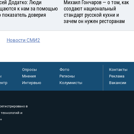
сей Додатко: Люди
Михаил Гончаров — о том, как
щаются к нам за помощью
создают национальный
о показатель доверия
стандарт русской кухни и
зачем он нужен ресторанам
Новости СМИ2
Опросы
Фото
Контакты
ы
Мнения
Регионы
Реклама
ентр
Интервью
Колумнисты
Вакансии
регистрировано в
 технологий и
8+