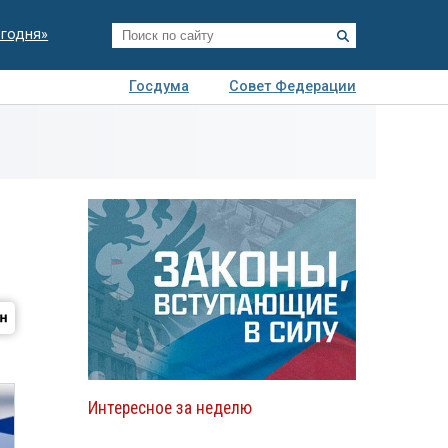
егодня»
Госдума
Совет Федерации
я
Авто
Недвижимость
Технологии
иза
Интересное за неделю