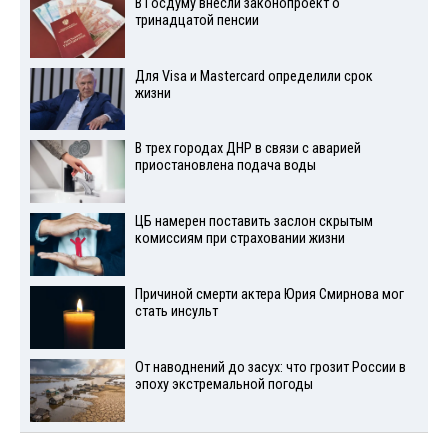
В Госдуму внесли законопроект о
тринадцатой пенсии
Для Visа и Mastercard определили срок
жизни
В трех городах ДНР в связи с аварией
приостановлена подача воды
ЦБ намерен поставить заслон скрытым
комиссиям при страховании жизни
Причиной смерти актера Юрия Смирнова мог
стать инсульт
От наводнений до засух: что грозит России в
эпоху экстремальной погоды