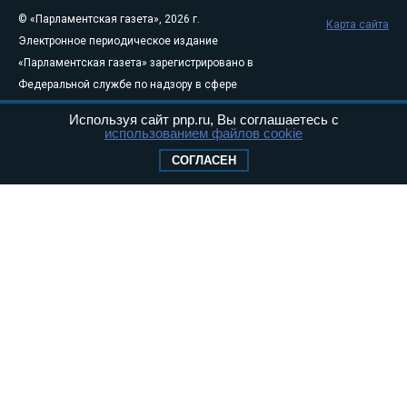
© «Парламентская газета», 2026 г.
Карта сайта
Электронное периодическое издание
«Парламентская газета» зарегистрировано в
Федеральной службе по надзору в сфере
связи, информационных технологий и
Используя сайт pnp.ru, Вы соглашаетесь с
массовых коммуникаций (Роскомнадзор) 05
использованием файлов cookie
августа 2011 года. 18+
СОГЛАСЕН
Свидетельство о регистрации Эл № ФС77-
46097
Учредитель — АНО «Парламентская газета»
Исполняющий обязанности главного
редактора — Абдуллаев М.Р.
Тел.: +7 (495) 637–69–79 E-mail:
pg@pnp.ru
«Парламентская газета» - официальное еженедельное издание
Федерального Собрания РФ. Издается с 1997 года. Учредители
газеты - Государственная Дума и Совет Федерации РФ. Официальный
публикатор федеральных конституционных законов, федеральных
законов и актов палат Федерального Собрания. «Парламентская
газета» имеет пункты печати и представительства в десяти субъектах