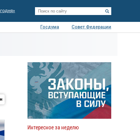
егодня»
Госдума
Совет Федерации
я
Авто
Недвижимость
Технологии
иза
Интересное за неделю