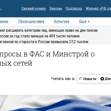
Свежий номер
Законы
Подписка
Журнал «РФ с
ия
и
 мире
Происшествия
Культура
Ещё
Медиацентр
Интервью
Колумнисты
Делова
ил расширить категории лиц, имеющих право на две пенсии
эксперт
оссии за год стало меньше на 409 тысяч человек
я пенсия по старости в России превысила 27,2 тысячи
просы в ФАС и Минстрой о
ых сетей
Читать нас в