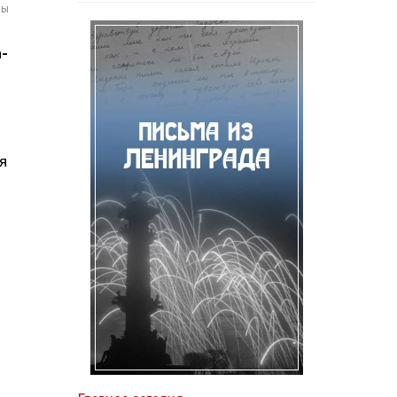
мы
-
я