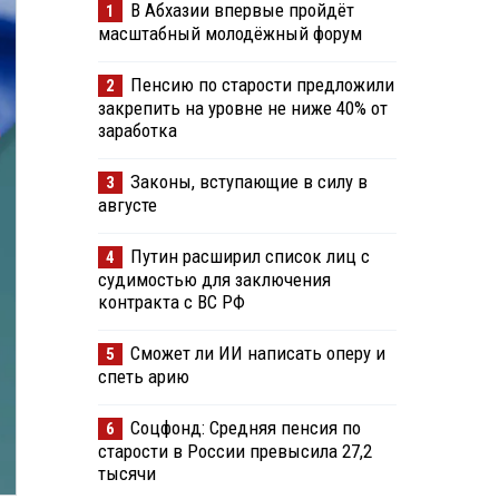
В Абхазии впервые пройдёт
1
масштабный молодёжный форум
Пенсию по старости предложили
2
закрепить на уровне не ниже 40% от
заработка
Законы, вступающие в силу в
3
августе
Путин расширил список лиц с
4
судимостью для заключения
контракта с ВС РФ
Сможет ли ИИ написать оперу и
5
спеть арию
Соцфонд: Средняя пенсия по
6
старости в России превысила 27,2
тысячи