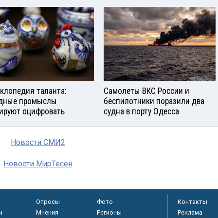
клопедия таланта:
Самолеты ВКС России и
дные промыслы
беспилотники поразили два
ируют оцифровать
судна в порту Одесса
Новости СМИ2
Новости МирТесен
Опросы
Фото
Контакты
ы
Мнения
Регионы
Реклама