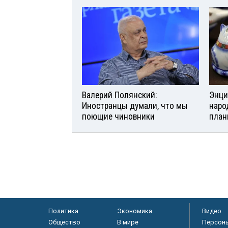
Валерий Полянский:
Энци
Иностранцы думали, что мы
наро
поющие чиновники
план
Политика
Экономика
Видео
Общество
В мире
Персон