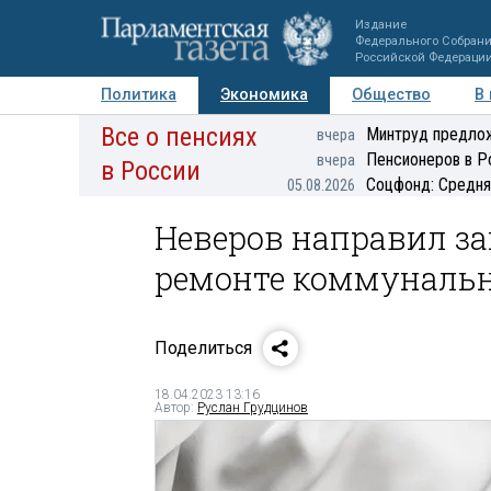
Издание
Федерального Собран
Российской Федераци
Политика
Экономика
Общество
В
Все о пенсиях
Фото
Авторы
Персоны
Мнения
Регионы
Минтруд предлож
вчера
Пенсионеров в Р
вчера
в России
Соцфонд: Средня
05.08.2026
Неверов направил за
ремонте коммунальн
Поделиться
18.04.2023 13:16
Автор:
Руслан Грудцинов