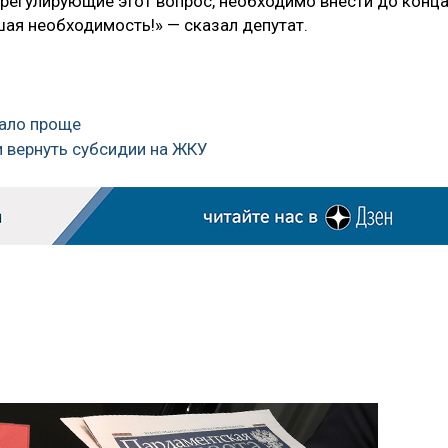
 регулирующие этот вопрос, необходимо внести до конц
шая необходимость!» — сказал депутат.
тало проще
 вернуть субсидии на ЖКУ