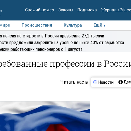
Свежий номер
Законы
Подписка
Журнал «РФ с
ия
и
 мире
Происшествия
Культура
Ещё
Медиацентр
Интервью
Колумнисты
Делова
я пенсия по старости в России превысила 27,2 тысячи
эксперт
ости предложили закрепить на уровне не ниже 40% от заработка
енсии работающих пенсионеров с 1 августа
ребованные профессии в Росси
Читать нас в