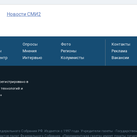
Новости СМИ2
Опросы
Фото
Контакты
ы
Мнения
Регионы
Реклама
ентр
Интервью
Колумнисты
Вакансии
регистрировано в
 технологий и
8+
.
дерального Собрания РФ. Издается с 1997 года. Учредители газеты - Государств
ктов палат Федерального Собрания. «Парламентская газета» имеет пункты печати