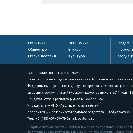
Политика
Экономика
Видео
Общество
В мире
Персон
Происшествия
Культура
Медиац
© «Парламентская газета», 2026 г.
Электронное периодическое издание «Парламентская газета» за
Федеральной службе по надзору в сфере связи, информационных
массовых коммуникаций (Роскомнадзор) 05 августа 2011 года. 1
Свидетельство о регистрации Эл № ФС77-46097
Учредитель — АНО «Парламентская газета»
Исполняющий обязанности главного редактора — Абдуллаев М.Р
Тел.: +7 (495) 637–69–79 E-mail:
pg@pnp.ru
«Парламентская газета» - официальное еженедельное издание Фе
федеральных конституционных законов, федеральных законов и а