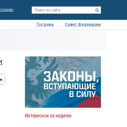
егодня»
Госдума
Совет Федерации
я
Авто
Недвижимость
Технологии
иза
и
Интересное за неделю