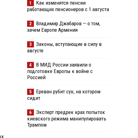
Как изменятся пенсии
1
работающих пенсионеров с 1 августа
Владимир Джабаров — о том,
2
зачем Европе Армения
Законы, вступающие в силу в
3
августе
В МИД России заявили о
4
подготовке Европы к войне с
Россией
Ереван рубит сук, на котором
5
сидит
Эксперт предрек крах попыток
6
киевского режима манипулировать
Трампом
ых