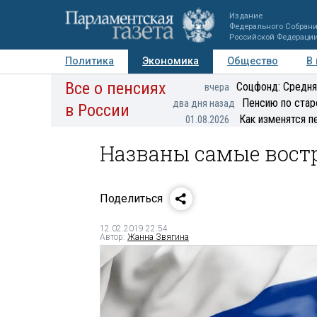
Издание
Федерального Собран
Российской Федераци
Политика
Экономика
Общество
В
Все о пенсиях
Фото
Авторы
Персоны
Мнения
Регионы
Соцфонд: Средня
вчера
Пенсию по стар
два дня назад
в России
Как изменятся п
01.08.2026
Названы самые вост
Поделиться
12.02.2019 22:54
Автор:
Жанна Звягина