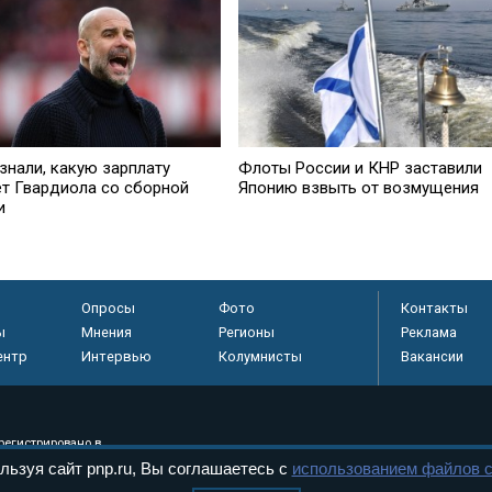
знали, какую зарплату
Флоты России и КНР заставили
ет Гвардиола со сборной
Японию взвыть от возмущения
и
Опросы
Фото
Контакты
ы
Мнения
Регионы
Реклама
ентр
Интервью
Колумнисты
Вакансии
регистрировано в
льзуя сайт pnp.ru, Вы соглашаетесь с
использованием файлов c
 технологий и
8+