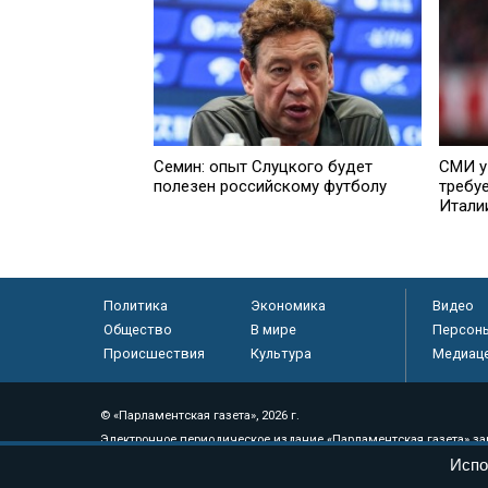
Семин: опыт Слуцкого будет
СМИ у
полезен российскому футболу
требу
Итали
Политика
Экономика
Видео
Общество
В мире
Персон
Происшествия
Культура
Медиац
© «Парламентская газета», 2026 г.
Электронное периодическое издание «Парламентская газета» за
Испо
Федеральной службе по надзору в сфере связи, информационных
массовых коммуникаций (Роскомнадзор) 05 августа 2011 года. 1