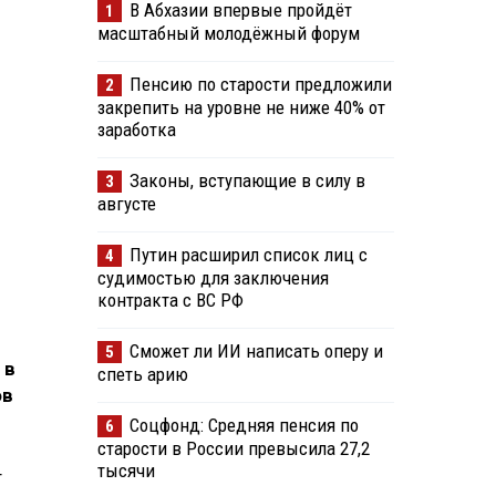
В Абхазии впервые пройдёт
1
масштабный молодёжный форум
Пенсию по старости предложили
2
закрепить на уровне не ниже 40% от
заработка
Законы, вступающие в силу в
3
августе
Путин расширил список лиц с
4
судимостью для заключения
контракта с ВС РФ
Сможет ли ИИ написать оперу и
5
 в
спеть арию
ов
Соцфонд: Средняя пенсия по
6
старости в России превысила 27,2
тысячи
т