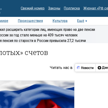
Свежий номер
Законы
Подписка
Журнал «РФ с
ия
и
 мире
Происшествия
Культура
Ещё
Медиацентр
Интервью
Колумнисты
Делова
ил расширить категории лиц, имеющих право на две пенсии
эксперт
оссии за год стало меньше на 409 тысяч человек
я пенсия по старости в России превысила 27,2 тысячи
лотых» счетов
Читать нас в