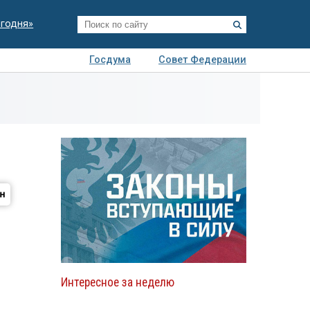
егодня»
Госдума
Совет Федерации
я
Авто
Недвижимость
Технологии
иза
Интересное за неделю