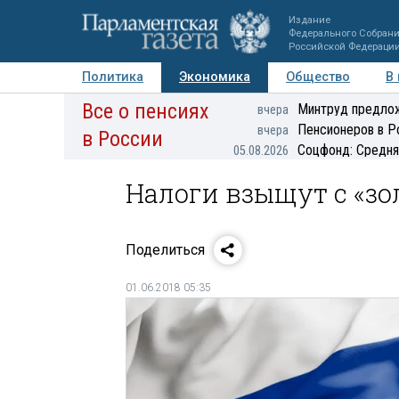
Издание
Федерального Собран
Российской Федераци
Политика
Экономика
Общество
В
Все о пенсиях
Фото
Авторы
Персоны
Мнения
Регионы
Минтруд предлож
вчера
Пенсионеров в Р
вчера
в России
Соцфонд: Средня
05.08.2026
Налоги взыщут с «зо
Поделиться
01.06.2018 05:35