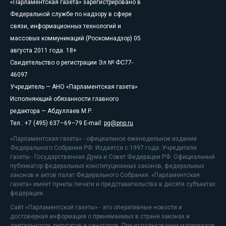
«Парламентская газета» зарегистрировано в
Федеральной службе по надзору в сфере
связи, информационных технологий и
массовых коммуникаций (Роскомнадзор) 05
августа 2011 года. 18+
Свидетельство о регистрации Эл № ФС77-
46097
Учредитель — АНО «Парламентская газета»
Исполняющий обязанности главного
редактора — Абдуллаев М.Р.
Тел.: +7 (495) 637–69–79 E-mail:
pg@pnp.ru
«Парламентская газета» - официальное еженедельное издание
Федерального Собрания РФ. Издается с 1997 года. Учредители
газеты - Государственная Дума и Совет Федерации РФ. Официальный
публикатор федеральных конституционных законов, федеральных
законов и актов палат Федерального Собрания. «Парламентская
газета» имеет пункты печати и представительства в десяти субъектах
федерации.
Сайт «Парламентской газеты» - это оперативные новости и
достоверная информация о принимаемых в стране законах и
деятельности депутатов и сенаторов. При использовании материалов