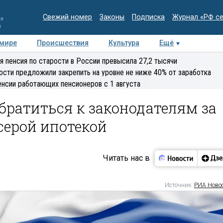
Свежий номер
Законы
Подписка
Журнал «РФ с
ия
и
 мире
Происшествия
Культура
Ещё
Медиацентр
Интервью
Колумнисты
Делова
я пенсия по старости в России превысила 27,2 тысячи
эксперт
ости предложили закрепить на уровне не ниже 40% от заработка
енсии работающих пенсионеров с 1 августа
братиться к законодателям за
серой ипотекой
Читать нас в
Источник:
РИА Ново