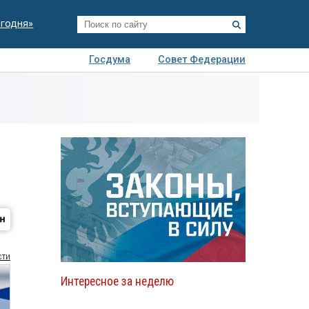
егодня»
Госдума
Совет Федерации
я
Авто
Недвижимость
Технологии
иза
сти
Интересное за неделю