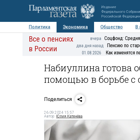
Издание
Федерального Собран
Российской Федераци
Политика
Экономика
Общество
В
Все о пенсиях
Фото
Авторы
Персоны
Мнения
Регионы
Соцфонд: Средня
вчера
Пенсию по стар
два дня назад
в России
Как изменятся п
01.08.2026
Набиуллина готова о
помощью в борьбе с 
Поделиться
26.09.2024 15:57
Автор:
Юлия Катенёва