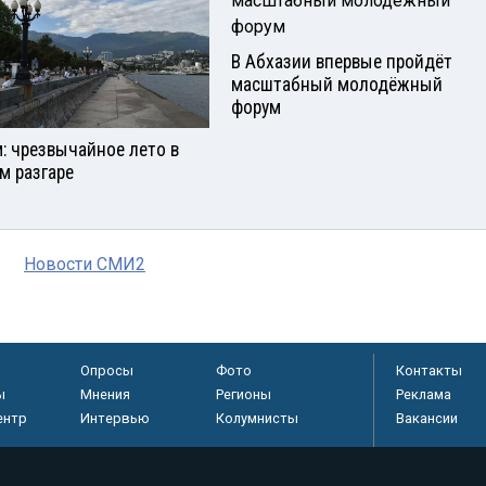
В Абхазии впервые пройдёт
масштабный молодёжный
форум
: чрезвычайное лето в
м разгаре
Новости СМИ2
Опросы
Фото
Контакты
ы
Мнения
Регионы
Реклама
ентр
Интервью
Колумнисты
Вакансии