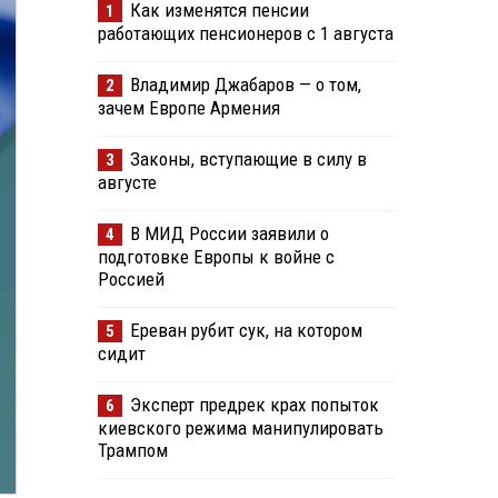
Как изменятся пенсии
1
работающих пенсионеров с 1 августа
Владимир Джабаров — о том,
2
зачем Европе Армения
Законы, вступающие в силу в
3
августе
В МИД России заявили о
4
подготовке Европы к войне с
Россией
Ереван рубит сук, на котором
5
сидит
Эксперт предрек крах попыток
6
киевского режима манипулировать
Трампом