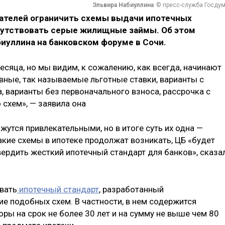
Эльвира Набиуллина
© пресс-служба Госду
дателей ограничить схемы выдачи ипотечных
исутствовать серые жилищные займы. Об этом
иуллина на банковском форуме в Сочи.
месяца, но мы видим, к сожалению, как всегда, начинают
вные, так называемые льготные ставки, варианты с
, варианты без первоначального взноса, рассрочка с
схем», — заявила она
жутся привлекательными, но в итоге суть их одна —
акие схемы в ипотеке продолжат возникать, ЦБ «будет
вердить жесткий ипотечный стандарт для банков», сказа
вать
ипотечный стандарт
, разработанный
е подобных схем. В частности, в нем содержится
ры на срок не более 30 лет и на сумму не выше чем 80