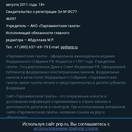
августа 2011 года. 18+
Свидетельство о регистрации Эл № ФС77-
46097
Учредитель — АНО «Парламентская газета»
Исполняющий обязанности главного
редактора — Абдуллаев М.Р.
Тел.: +7 (495) 637–69–79 E-mail:
pg@pnp.ru
«Парламентская газета» - официальное еженедельное издание
Федерального Собрания РФ. Издается с 1997 года. Учредители
газеты - Государственная Дума и Совет Федерации РФ. Официальный
публикатор федеральных конституционных законов, федеральных
законов и актов палат Федерального Собрания. «Парламентская
газета» имеет пункты печати и представительства в десяти субъектах
федерации.
Сайт «Парламентской газеты» - это оперативные новости и
достоверная информация о принимаемых в стране законах и
деятельности депутатов и сенаторов. При использовании материалов
сайта «Парламентской газеты» активная ссылка на pnp.ru
обязательна.
Используя сайт pnp.ru, Вы соглашаетесь с
На информационном ресурсе применяются
рекомендательные
использованием файлов cookie
технологии