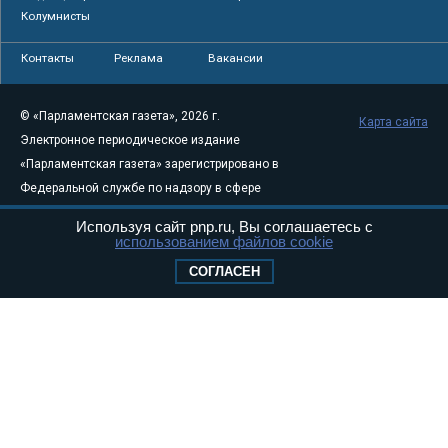
Колумнисты
Контакты
Реклама
Вакансии
© «Парламентская газета», 2026 г.
Карта сайта
Электронное периодическое издание
«Парламентская газета» зарегистрировано в
Федеральной службе по надзору в сфере
связи, информационных технологий и
Используя сайт pnp.ru, Вы соглашаетесь с
массовых коммуникаций (Роскомнадзор) 05
использованием файлов cookie
августа 2011 года. 18+
СОГЛАСЕН
Свидетельство о регистрации Эл № ФС77-
46097
Учредитель — АНО «Парламентская газета»
Исполняющий обязанности главного
редактора — Абдуллаев М.Р.
Тел.: +7 (495) 637–69–79 E-mail:
pg@pnp.ru
«Парламентская газета» - официальное еженедельное издание