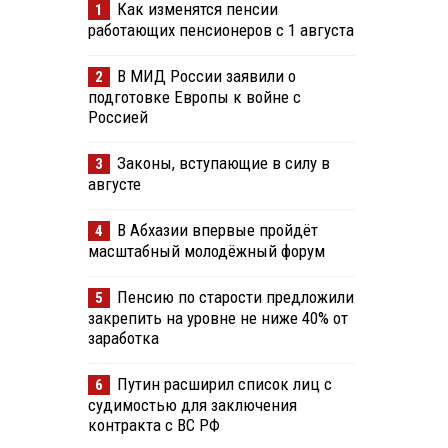
Как изменятся пенсии
1
работающих пенсионеров с 1 августа
В МИД России заявили о
2
подготовке Европы к войне с
Россией
Законы, вступающие в силу в
3
августе
В Абхазии впервые пройдёт
4
масштабный молодёжный форум
Пенсию по старости предложили
5
закрепить на уровне не ниже 40% от
заработка
Путин расширил список лиц с
6
судимостью для заключения
контракта с ВС РФ