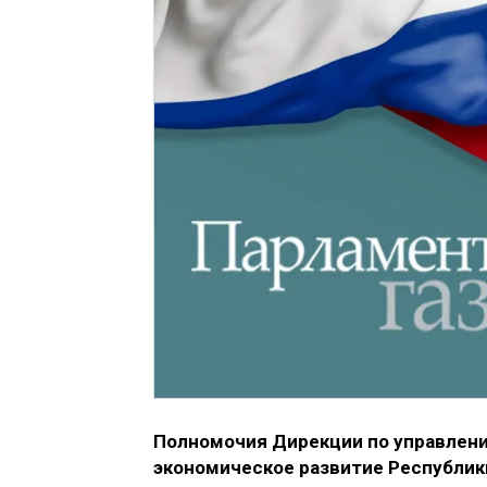
Полномочия Дирекции по управлен
экономическое развитие Республик