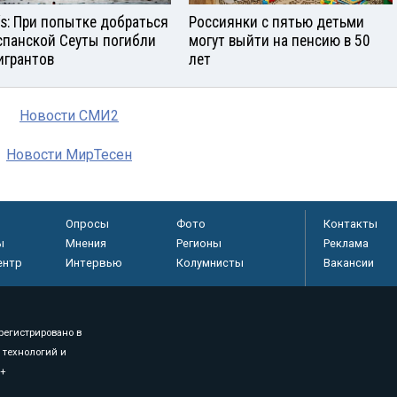
aís: При попытке добраться
Россиянки с пятью детьми
спанской Сеуты погибли
могут выйти на пенсию в 50
игрантов
лет
Новости СМИ2
Новости МирТесен
Опросы
Фото
Контакты
ы
Мнения
Регионы
Реклама
ентр
Интервью
Колумнисты
Вакансии
регистрировано в
 технологий и
8+