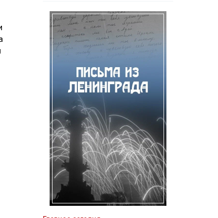
и
а
я