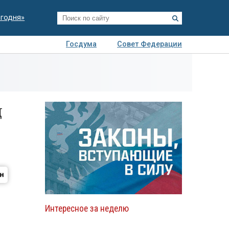
егодня»
Госдума
Совет Федерации
я
Авто
Недвижимость
Технологии
иза
д
Интересное за неделю