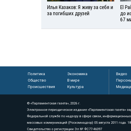
Илья Казаков: Я живу за себя и
El P
за погибших друзей
до и
67 м
Политика
Экономика
Видео
Общество
В мире
Персон
Происшествия
Культура
Медиац
© «Парламентская газета», 2026 г.
Электронное периодическое издание «Парламентская газета» за
Федеральной службе по надзору в сфере связи, информационных
массовых коммуникаций (Роскомнадзор) 05 августа 2011 года. 1
Свидетельство о регистрации Эл № ФС77-46097