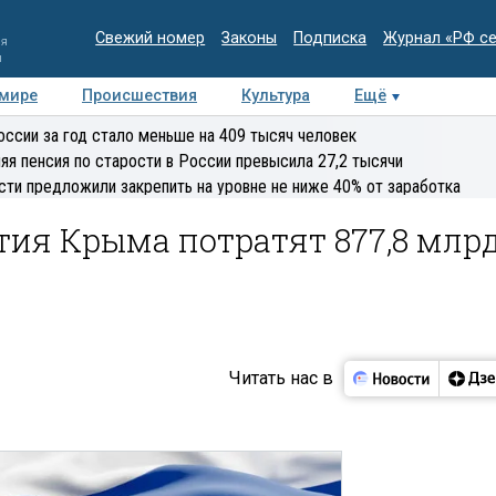
Свежий номер
Законы
Подписка
Журнал «РФ с
ия
и
 мире
Происшествия
Культура
Ещё
Медиацентр
Интервью
Колумнисты
Делова
оссии за год стало меньше на 409 тысяч человек
эксперт
яя пенсия по старости в России превысила 27,2 тысячи
сти предложили закрепить на уровне не ниже 40% от заработка
тия Крыма потратят 877,8 млр
Читать нас в