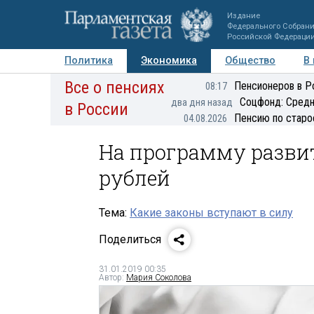
Издание
Федерального Собран
Российской Федераци
Политика
Экономика
Общество
В
Все о пенсиях
Фото
Авторы
Персоны
Мнения
Регионы
Пенсионеров в Р
08:17
Соцфонд: Средн
два дня назад
в России
Пенсию по старо
04.08.2026
На программу разви
рублей
Тема:
Какие законы вступают в силу
Поделиться
31.01.2019 00:35
Автор:
Мария Соколова