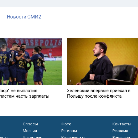
Новости СМИ2
Наср" не выплатил
Зеленский впервые приехал в
листам часть зарплаты
Польшу после конфликта
Опросы
Фото
Контакты
ы
Мнения
Регионы
Реклама
ентр
Интервью
Колумнисты
Вакансии