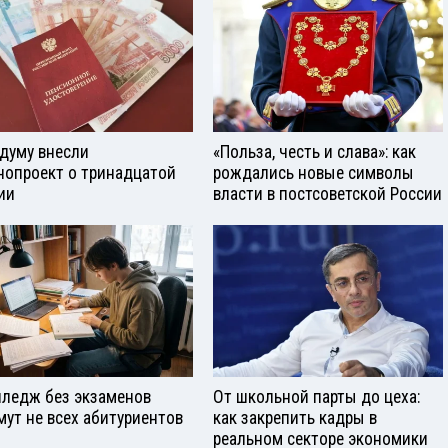
сдуму внесли
«Польза, честь и слава»: как
нопроект о тринадцатой
рождались новые символы
ии
власти в постсоветской России
лледж без экзаменов
От школьной парты до цеха:
мут не всех абитуриентов
как закрепить кадры в
реальном секторе экономики