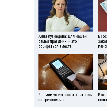
Анна Кузнецова: Для нашей
В Го
семьи праздник — это
зако
собираться вместе
пенс
В армии ужесточают контроль
В ко
за трезвостью
возь