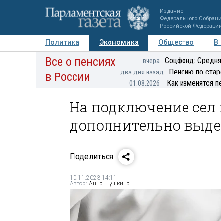
Издание
Федерального Собран
Российской Федераци
Политика
Экономика
Общество
В
Все о пенсиях
Фото
Авторы
Персоны
Мнения
Регионы
Соцфонд: Средня
вчера
Пенсию по стар
два дня назад
в России
Как изменятся п
01.08.2026
На подключение сел 
дополнительно выдел
Поделиться
10.11.2023 14:11
Автор:
Анна Шушкина