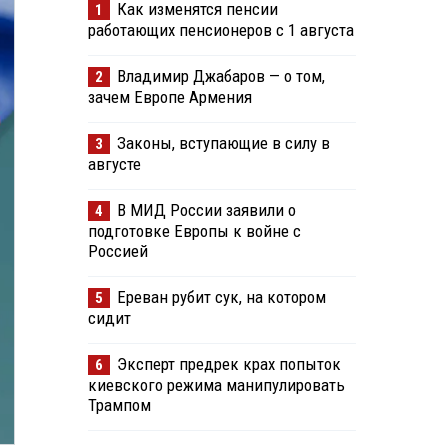
Как изменятся пенсии
1
работающих пенсионеров с 1 августа
Владимир Джабаров — о том,
2
зачем Европе Армения
Законы, вступающие в силу в
3
августе
В МИД России заявили о
4
подготовке Европы к войне с
Россией
Ереван рубит сук, на котором
5
сидит
Эксперт предрек крах попыток
6
киевского режима манипулировать
Трампом