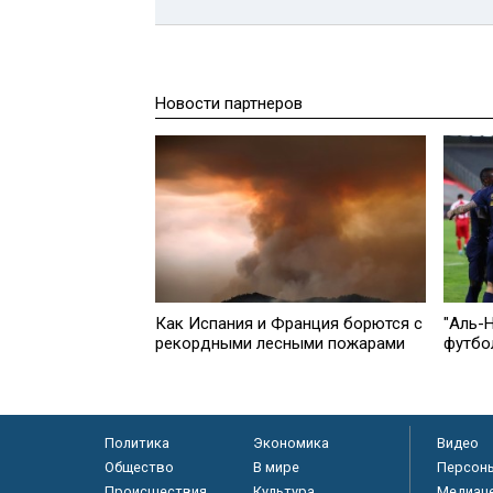
Новости партнеров
Как Испания и Франция борются с
"Аль-
рекордными лесными пожарами
футбо
Политика
Экономика
Видео
Общество
В мире
Персон
Происшествия
Культура
Медиац