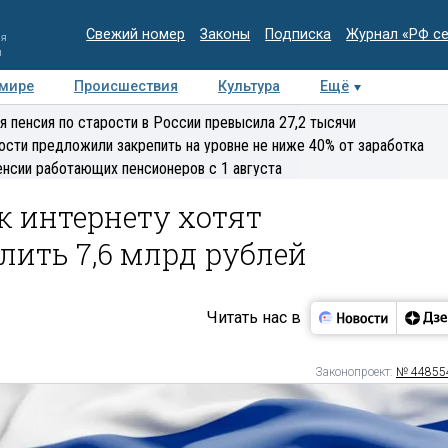
Свежий номер
Законы
Подписка
Журнал «РФ с
ия
и
 мире
Происшествия
Культура
Ещё
Медиацентр
Интервью
Колумнисты
Делова
я пенсия по старости в России превысила 27,2 тысячи
эксперт
ости предложили закрепить на уровне не ниже 40% от заработка
енсии работающих пенсионеров с 1 августа
к интернету хотят
ить 7,6 млрд рублей
Читать нас в
Законопроект:
№ 44855