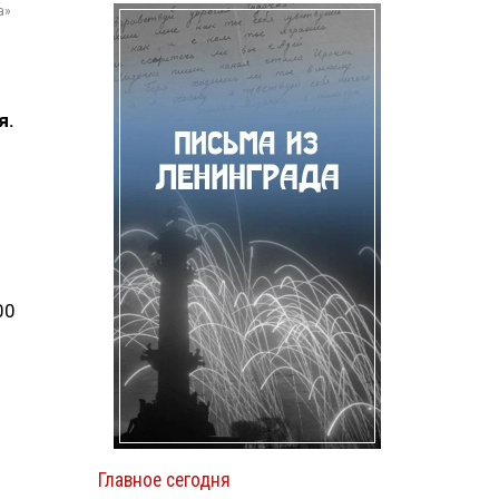
а»
я.
00
Главное сегодня