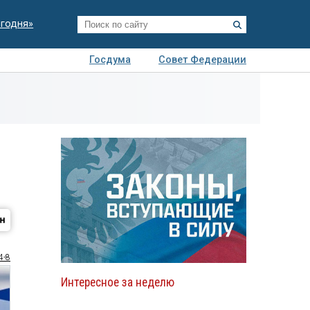
егодня»
Госдума
Совет Федерации
я
Авто
Недвижимость
Технологии
иза
4-8
Интересное за неделю