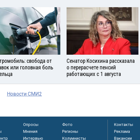
тромобиль: свобода от
Сенатор Косихина рассказала
авок или головная боль
о перерасчете пенсий
ельца
работающих с 1 августа
Новости СМИ2
Опросы
Фото
Контакты
ы
Мнения
Регионы
Реклама
ентр
Интервью
Колумнисты
Вакансии