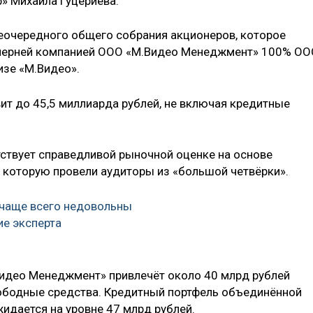
» Михаила Гуцериева.
еочередного общего собрания акционеров, которое
очерней компанией ООО «М.Видео Менеджмент» 100% ОО
изе «М.Видео».
ит до 45,5 миллиарда рублей, не включая кредитные
тствует справедливой рыночной оценке на основе
 которую провели аудиторы из «большой четвёрки».
 чаще всего недовольны
е эксперта
Видео Менеджмент» привлечёт около 40 млрд рублей
вободные средства. Кредитный портфель объединённой
идается на уровне 47 млрд рублей.