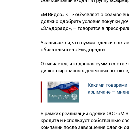
Обе компании входят в группу «Сафмар
«М.Видео» <…> объявляет о созыве вн
должно одобрить условия покупки д
«Эльдорадо», — говорится в пресс-рел
Указывается, что сумма сделки состав
обязательства «Эльдорадо».
Отмечается, что данная сумма соотве
дисконтированных денежных потоков,
Какими товарами
крымчане — мнени
В рамках реализации сделки ООО «М.
кредита и использует собственные с
компании после завершения сделки ож