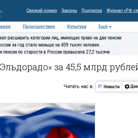
Свежий номер
Законы
Подписка
Журнал «РФ с
ия
и
 мире
Происшествия
Культура
Ещё
Медиацентр
Интервью
Колумнисты
Делова
ил расширить категории лиц, имеющих право на две пенсии
эксперт
оссии за год стало меньше на 409 тысяч человек
я пенсия по старости в России превысила 27,2 тысячи
Эльдорадо» за 45,5 млрд рубле
Читать нас в