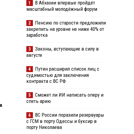
В Абхазии впервые пройдёт
1
масштабный молодёжный форум
Пенсию по старости предложили
2
закрепить на уровне не ниже 40% от
заработка
Законы, вступающие в силу в
3
августе
Путин расширил список лиц с
4
судимостью для заключения
контракта с ВС РФ
Сможет ли ИИ написать оперу и
5
спеть арию
а
ВС России поразили резервуары
6
с ГСМ в порту Одессы и буксир в
порту Николаева