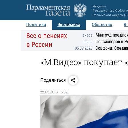
Издание
Федерального Собран
Российской Федераци
Политика
Экономика
Общество
В
Все о пенсиях
Фото
Авторы
Персоны
Мнения
Регионы
Минтруд предлож
вчера
Пенсионеров в Р
вчера
в России
Соцфонд: Средня
05.08.2026
«М.Видео» покупает «
Поделиться
22.03.2018 15:52