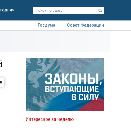
егодня»
Госдума
Совет Федерации
я
Авто
Недвижимость
Технологии
иза
й
Интересное за неделю