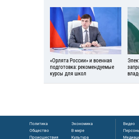
«Орлята России» и военная
Элек
подготовка: рекомендуемые
запр
курсы для школ
влад
Политика
Экономика
Видео
Общество
В мире
Персон
Происшествия
Культура
Медиац