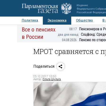
Издание
Федерального Собран
Российской Федераци
Политика
Экономика
Общество
В
Все о пенсиях
Фото
Авторы
Персоны
Мнения
Регионы
Пенсионеров в Р
08:17
Соцфонд: Средн
два дня назад
в России
Пенсию по старо
04.08.2026
МРОТ сравняется с
Поделиться
25.12.2017 10:50
Автор:
Ольга Шульга