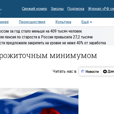
Свежий номер
Законы
Подписка
Журнал «РФ с
ия
и
 мире
Происшествия
Культура
Ещё
Медиацентр
Интервью
Колумнисты
Делова
оссии за год стало меньше на 409 тысяч человек
эксперт
яя пенсия по старости в России превысила 27,2 тысячи
сти предложили закрепить на уровне не ниже 40% от заработка
 прожиточным минимумом
Читать нас в