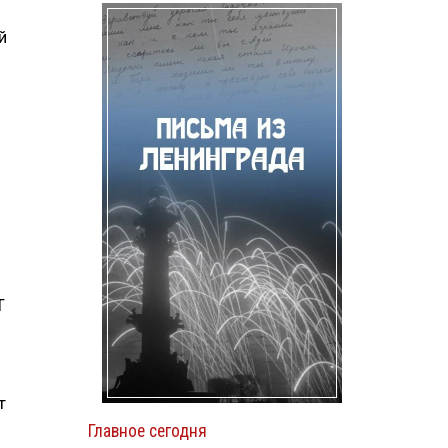
й
Т
т
Главное сегодня