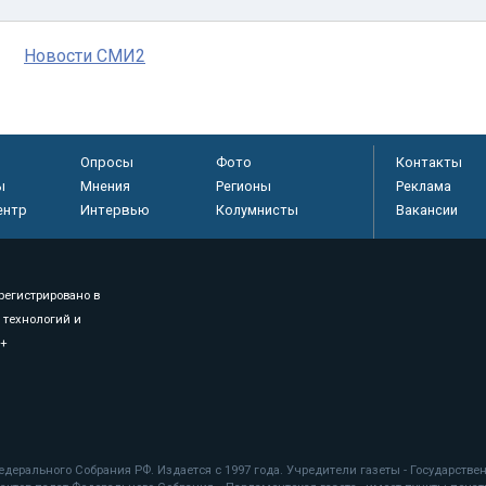
Новости СМИ2
Опросы
Фото
Контакты
ы
Мнения
Регионы
Реклама
ентр
Интервью
Колумнисты
Вакансии
регистрировано в
 технологий и
8+
.
дерального Собрания РФ. Издается с 1997 года. Учредители газеты - Государств