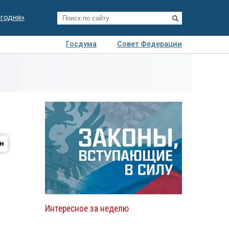
егодня»
Госдума
Совет Федерации
я
Авто
Недвижимость
Технологии
иза
Интересное за неделю