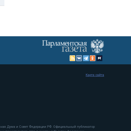
Карта сайта
енная Дума и Совет Федерации РФ. Официальный публикатор