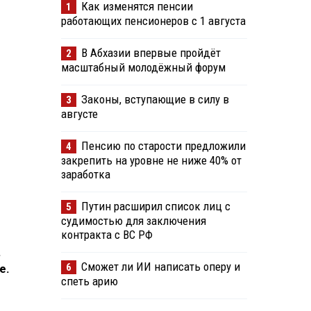
Как изменятся пенсии
1
работающих пенсионеров с 1 августа
В Абхазии впервые пройдёт
2
масштабный молодёжный форум
Законы, вступающие в силу в
3
августе
Пенсию по старости предложили
4
закрепить на уровне не ниже 40% от
заработка
Путин расширил список лиц с
5
судимостью для заключения
контракта с ВС РФ
.
Сможет ли ИИ написать оперу и
6
е.
спеть арию