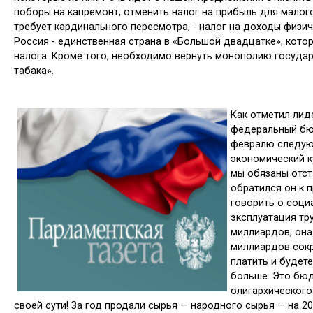
поборы на капремонт, отменить налог на прибыль для малого
требует кардинального пересмотра, - налог на доходы физиче
Россия - единственная страна в «Большой двадцатке», кото
налога. Кроме того, необходимо вернуть монополию государ
табака».
Как отметил ли
федеральный бю
февралю следую­
экономический ку
мы обязаны отст
обратился он к п
говорить о соци
эксплуатация тр
милли­ардов, она
миллиардов сокр
платить и будете
больше. Это бюд
олигархи­ческого
своей сути! За год продали сырья — народного сырья — на 2