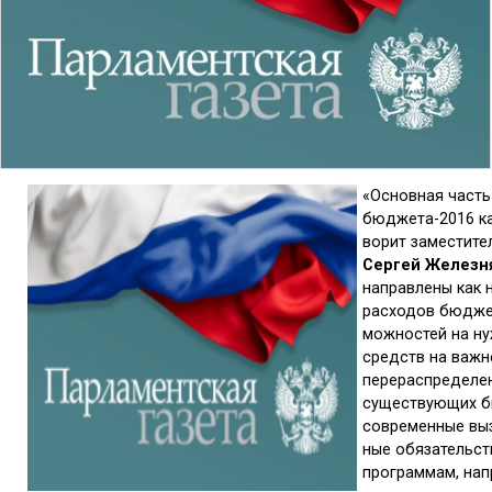
«Основная часть
бюджета-2016 ка
ворит заме­стит
Сергей Железн
направ­лены как
расходов бюджет
можностей на н
средств на важн
перераспределе
существу­ющих б
современные выз
ные обязательст
программам, на­