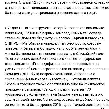
восемь. Отдали 12 триллионов своей и иностранной олигарх
от­туда четыре триллиона, и вы залатаете все дыры. Детям 
банкирам дали два триллиона в течение одного года!»
«Бюджет — это инструмент, который позволяет экономике
двигаться, — отме­тил первый зам­пред Комитета Государ­
ственной Думы по бюджету и налогам
Сергей Катасонов
(ЛДПР). — Мы обязаны опреде­лять точки роста, которые
позволили бы иметь большую налогооблагаемую базу и
могли бы увеличивать пенсии, зарплаты в ближайший год».
По его словам, одной из таких точек явля­ется дорожное
строительство. «Его недофинансирование и возможное
уменьшение объемов строительства вызвали у нас опасения.
Позиция ЛДПР была вовремя услышана, и поправка о
сохранении финанси­рования учтена», — уточнил депутат.
Сергей Катасонов также обратил внимание на критическое
положение регионов: «Сегодня практически на 170
миллиардов рублей увеличены бюджетные кредиты, и это
заслуга нашей партии. Мы последовательно добивались сох
регионов хотя бы на уровне 2015 года». Точкой роста он на