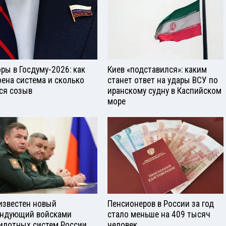
ры в Госдуму-2026: как
Киев «подставился»: каким
оена система и сколько
станет ответ на удары ВСУ по
ся созыв
иранскому судну в Каспийском
море
известен новый
Пенсионеров в России за год
ндующий войсками
стало меньше на 409 тысяч
илотных систем России
человек