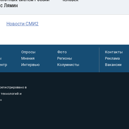
с Лямин
Новости СМИ2
Опросы
Фото
Контакты
ы
Мнения
Регионы
Реклама
ентр
Интервью
Колумнисты
Вакансии
регистрировано в
 технологий и
8+
.