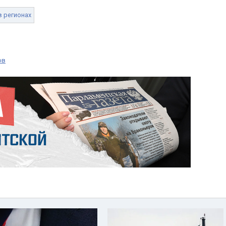
в регионах
ов