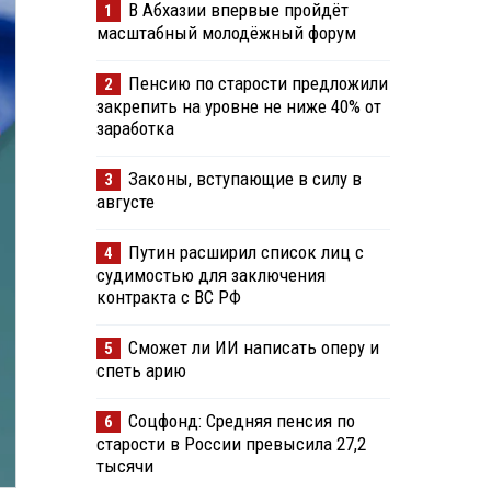
В Абхазии впервые пройдёт
1
масштабный молодёжный форум
Пенсию по старости предложили
2
закрепить на уровне не ниже 40% от
заработка
Законы, вступающие в силу в
3
августе
Путин расширил список лиц с
4
судимостью для заключения
контракта с ВС РФ
Сможет ли ИИ написать оперу и
5
спеть арию
Соцфонд: Средняя пенсия по
6
старости в России превысила 27,2
тысячи