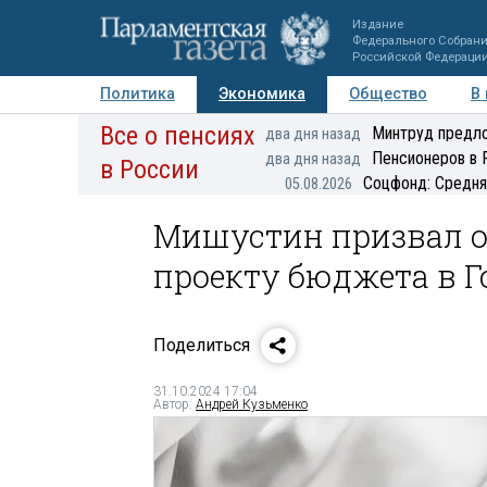
Издание
Федерального Собран
Российской Федераци
Политика
Экономика
Общество
В
Все о пенсиях
Фото
Авторы
Персоны
Мнения
Регионы
Минтруд предло
два дня назад
Пенсионеров в 
два дня назад
в России
Соцфонд: Средня
05.08.2026
Мишустин призвал о
проекту бюджета в 
Поделиться
31.10.2024 17:04
Автор:
Андрей Кузьменко