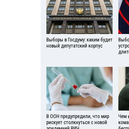
Выборы в Госдуму: каким будет
Выбо
новый депутатский корпус
устр
длит
В ООН предупредили, что мир
Чем 
рискует столкнуться с новой
кома
эпидемией ВИЧ
бесп