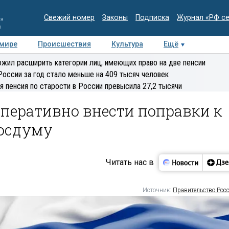
Свежий номер
Законы
Подписка
Журнал «РФ с
ия
и
 мире
Происшествия
Культура
Ещё
Медиацентр
Интервью
Колумнисты
Делова
жил расширить категории лиц, имеющих право на две пенсии
эксперт
России за год стало меньше на 409 тысяч человек
я пенсия по старости в России превысила 27,2 тысячи
перативно внести поправки к
Госдуму
Читать нас в
Источник:
Правительство Рос