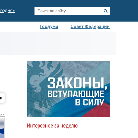
егодня»
Госдума
Совет Федерации
я
Авто
Недвижимость
Технологии
иза
сии
Интересное за неделю